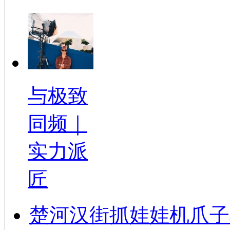
与极致
同频｜
实力派
匠
楚河汉街抓娃娃机爪子