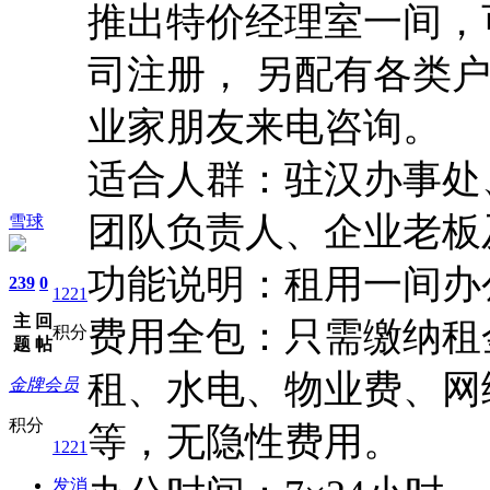
推出特价经理室一间，
司注册， 另配有各类
业家朋友来电咨询。
适合人群：驻汉办事处
团队负责人、企业老板
雪球
功能说明：租用一间办
239
0
1221
主
回
费用全包：只需缴纳租
积分
题
帖
租、水电、物业费、网
金牌会员
积分
等，无隐性费用。
1221
发消