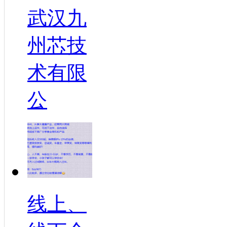
武汉九
州芯技
术有限
公
线上、