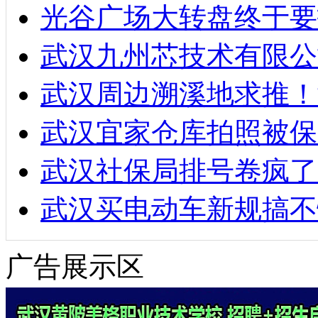
光谷广场大转盘终于要
武汉九州芯技术有限公
武汉周边溯溪地求推！
武汉宜家仓库拍照被保
武汉社保局排号卷疯了
武汉买电动车新规搞不
广告展示区