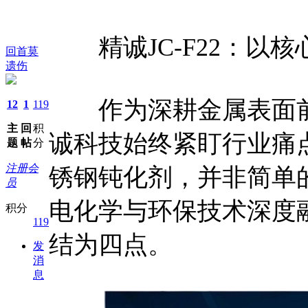
精诚JC-F22：以
回首莫
遗伤
作为深耕金属表面前处
12
1
119
主
回
积
诚科技始终紧盯行业痛点
题
帖
分
注册会
锈钢钝化剂，并非简单
员
电化学与环保技术深度
积分
119
结为四点。
发
消
息