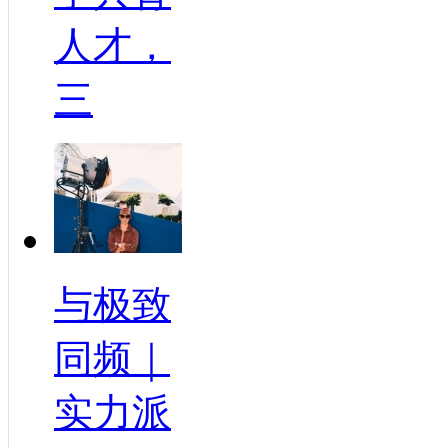
人才，
三
与极致
同频｜
实力派