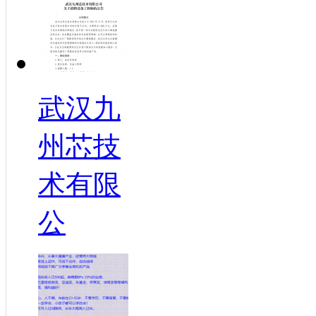
武汉九
州芯技
术有限
公