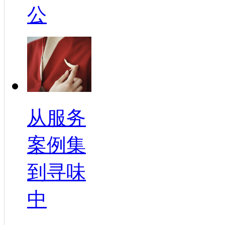
公
从服务
案例集
到寻味
中