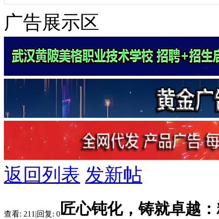
广告展示区
返回列表
发新帖
匠心钝化，铸就卓越：精
查看:
211
|
回复:
0