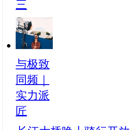
三
与极致
同频｜
实力派
匠