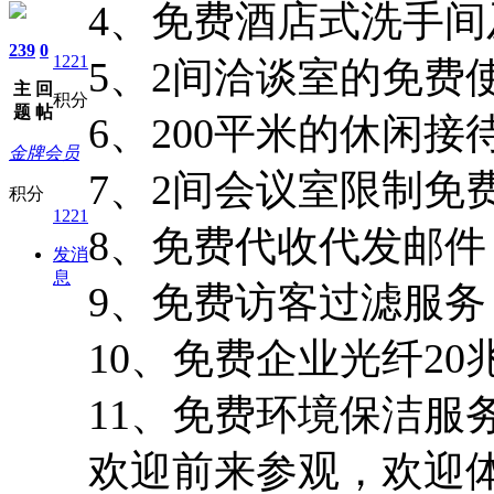
4、
免费酒店式洗手间
239
0
1221
5、2间洽谈室的免费
主
回
积分
题
帖
6、200平米的休闲
金牌会员
7、2间会议室限制免
积分
1221
8、
免费代收代发邮件
发消
息
9、
免费访客过滤服务
10、
免费企业光纤
20
11、免费环境保洁服
欢迎前来参观，欢迎