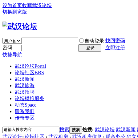
设为首页
收藏武汉论坛
切换到宽版
找回密码
自动登录
密码
立即注册
登录
快捷导航
武汉论坛
Portal
论坛社区
BBS
武汉新闻
武汉旅游
武汉招聘
论坛模拟服务
动态
Space
联系我们
传奇专区
搜索
热搜:
武汉论坛
武汉新闻
搜索
武汉论坛
»
论坛社区
›
武汉租房
›
武汉租房信息
›
联合办公 独立办