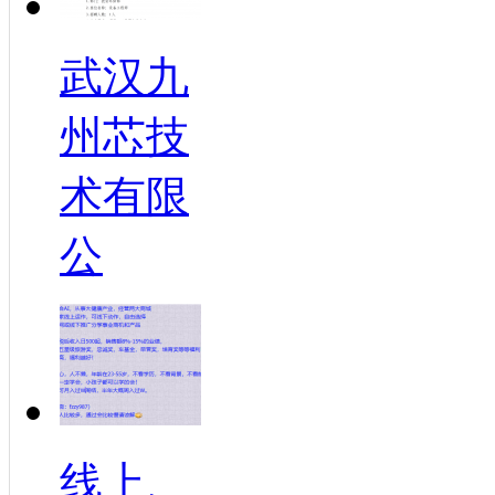
武汉九
州芯技
术有限
公
线上、