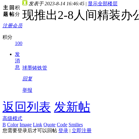
发表于 2023-8-14 16:46:45
|
显示全部楼层
主
回
积
现推出2-8人间精装
题
帖
分
注册会员
www.qmzgcj8.com
w
积分
100
发
消
息
球墨铸铁管
回复
举报
返回列表
发新帖
高级模式
B
Color
Image
Link
Quote
Code
Smilies
您需要登录后才可以回帖
登录
|
立即注册