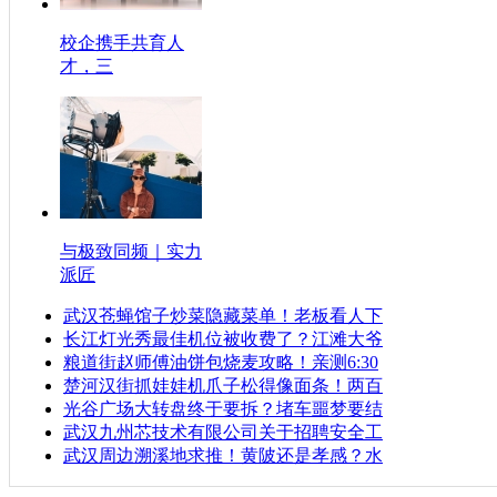
校企携手共育人
才，三
与极致同频｜实力
派匠
武汉苍蝇馆子炒菜隐藏菜单！老板看人下
长江灯光秀最佳机位被收费了？江滩大爷
粮道街赵师傅油饼包烧麦攻略！亲测6:30
楚河汉街抓娃娃机爪子松得像面条！两百
光谷广场大转盘终于要拆？堵车噩梦要结
武汉九州芯技术有限公司关于招聘安全工
武汉周边溯溪地求推！黄陂还是孝感？水