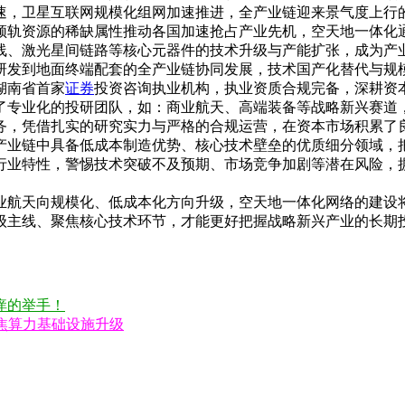
速，卫星互联网规模化组网加速推进，全产业链迎来景气度上行
轨资源的稀缺属性推动各国加速抢占产业先机，空天地一体化通
线、激光星间链路等核心元器件的技术升级与产能扩张，成为产
研发到地面终端配套的全产业链协同发展，技术国产化替代与规
湖南省首家
证券
投资咨询执业机构，执业资质合规完备，深耕资
了专业化的投研团队，如：商业航天、高端装备等战略新兴赛道
务，凭借扎实的研究实力与严格的合规运营，在资本市场积累了
业链中具备低成本制造优势、核心技术壁垒的优质细分领域，把
行业特性，警惕技术突破不及预期、市场竞争加剧等潜在风险，
航天向规模化、低成本化方向升级，空天地一体化网络的建设将
级主线、聚焦核心技术环节，才能更好把握战略新兴产业的长期
痒的举手！
焦算力基础设施升级