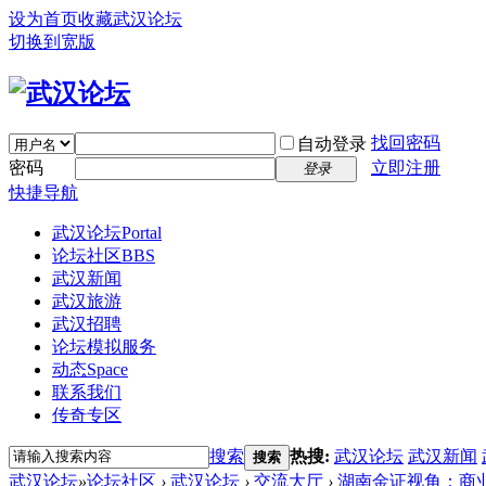
设为首页
收藏武汉论坛
切换到宽版
找回密码
自动登录
密码
立即注册
登录
快捷导航
武汉论坛
Portal
论坛社区
BBS
武汉新闻
武汉旅游
武汉招聘
论坛模拟服务
动态
Space
联系我们
传奇专区
搜索
热搜:
武汉论坛
武汉新闻
搜索
武汉论坛
»
论坛社区
›
武汉论坛
›
交流大厅
›
湖南金证视角：商业