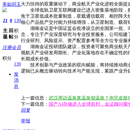
大力扶持的双重驱动下，商业航天产业化进程全面提
美如冠玉
全球低轨卫星互联网建设已进入密集落地阶段，频
焦于卫星低成本批量制造，星载通信载荷、相控阵天
21
0
139
核心产品批产交付能力持续增强，从卫星制造、载荷
湖南金证是中国证监会批准设立的全国第一批、
主
回
积
念，专注于产业深度研究与专业投资服务。公司组建
题
帖
分
行业研判、风险提示、资产配置参考等全方位专业服
湖南金证投研团队建议，投资者可聚焦商业航天产
注册会员
视航天产业研发周期长、产业化落地存在不确定性的
积分
长期成长价值。
139
技术创新与产业政策的双向赋能，将持续推动商业
逻辑已从概念驱动转向技术与产能兑现，紧跟产业升
发
消
息
上一篇信息：
武汉周边温泉真温泉假温泉？泡完皮肤
下一篇信息：
国产AI存储进入全球前列，金证顾问聚
回复
举报