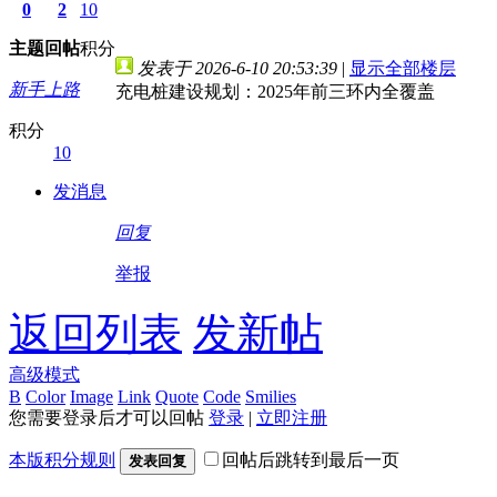
0
2
10
主题
回帖
积分
发表于 2026-6-10 20:53:39
|
显示全部楼层
新手上路
充电桩建设规划：2025年前三环内全覆盖
积分
10
发消息
回复
举报
返回列表
发新帖
高级模式
B
Color
Image
Link
Quote
Code
Smilies
您需要登录后才可以回帖
登录
|
立即注册
本版积分规则
回帖后跳转到最后一页
发表回复