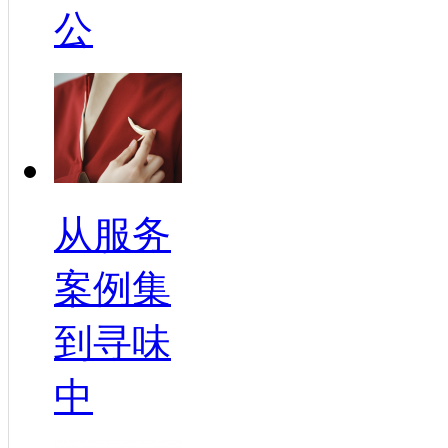
公
从服务
案例集
到寻味
中