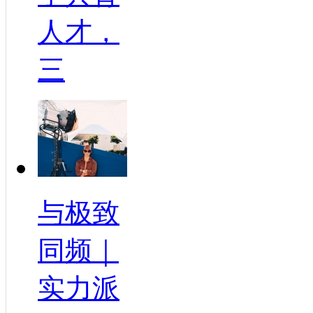
人才，
三
与极致
同频｜
实力派