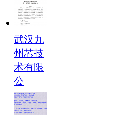
武汉九
州芯技
术有限
公