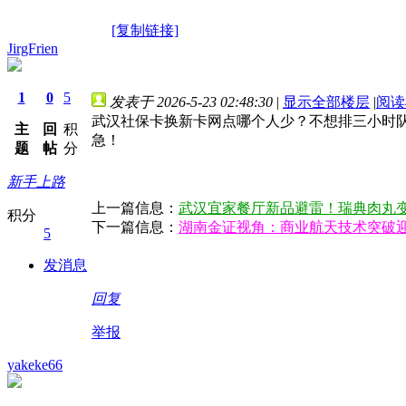
[复制链接]
JirgFrien
1
0
5
发表于 2026-5-23 02:48:30
|
显示全部楼层
|
阅读
武汉社保卡换新卡网点哪个人少？不想排三小时
主
回
积
急！
题
帖
分
新手上路
上一篇信息：
武汉宜家餐厅新品避雷！瑞典肉丸
积分
下一篇信息：
湖南金证视角：商业航天技术突破
5
发消息
回复
举报
yakeke66