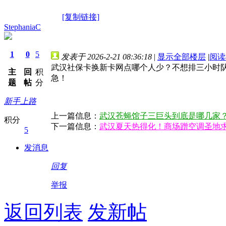
[复制链接]
StephaniaC
1
0
5
发表于 2026-2-21 08:36:18
|
显示全部楼层
|
阅读
武汉社保卡换新卡网点哪个人少？不想排三小时
主
回
积
急！
题
帖
分
新手上路
上一篇信息：
武汉苍蝇馆子三巨头到底是哪几家
积分
下一篇信息：
武汉夏天热得化！商场蹭空调圣地
5
发消息
回复
举报
返回列表
发新帖