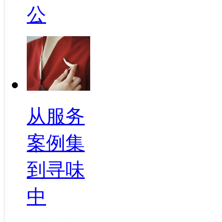
公
从服务
案例集
到寻味
中