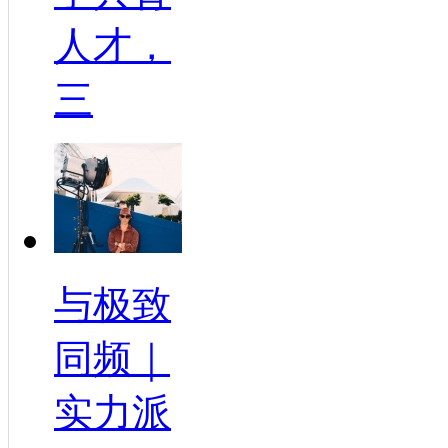
人才，
三
与极致
同频｜
实力派