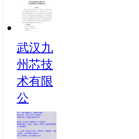
武汉九
州芯技
术有限
公