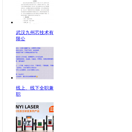
武汉九州芯技术有
限公
线上、线下全职兼
职