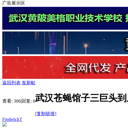
广告展示区
返回列表
发新帖
武汉苍蝇馆子三巨头到
查看:
306
|
回复:
0
[复制链接]
FrederickT