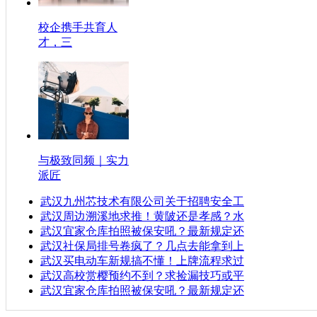
校企携手共育人
才，三
与极致同频｜实力
派匠
武汉九州芯技术有限公司关于招聘安全工
武汉周边溯溪地求推！黄陂还是孝感？水
武汉宜家仓库拍照被保安吼？最新规定还
武汉社保局排号卷疯了？几点去能拿到上
武汉买电动车新规搞不懂！上牌流程求过
武汉高校赏樱预约不到？求捡漏技巧或平
武汉宜家仓库拍照被保安吼？最新规定还