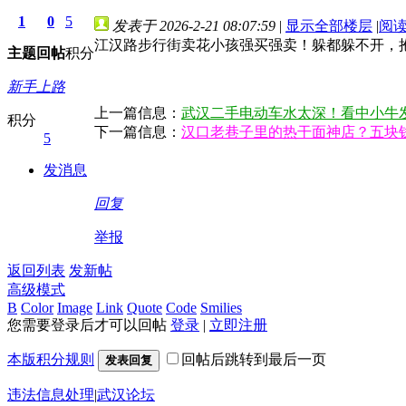
1
0
5
发表于 2026-2-21 08:07:59
|
显示全部楼层
|
阅
江汉路步行街卖花小孩强买强卖！躲都躲不开，
主题
回帖
积分
新手上路
上一篇信息：
武汉二手电动车水太深！看中小牛
积分
下一篇信息：
汉口老巷子里的热干面神店？五块
5
发消息
回复
举报
返回列表
发新帖
高级模式
B
Color
Image
Link
Quote
Code
Smilies
您需要登录后才可以回帖
登录
|
立即注册
本版积分规则
回帖后跳转到最后一页
发表回复
违法信息处理
|
武汉论坛