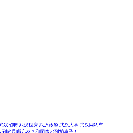
武汉招聘
武汉租房
武汉旅游
武汉大学
武汉网约车
到底是哪几家？和同事吵到拍桌子！ ...