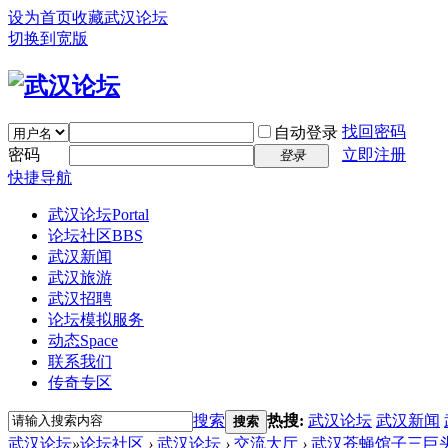
设为首页
收藏武汉论坛
切换到宽版
找回密码
自动登录
密码
立即注册
登录
快捷导航
武汉论坛
Portal
论坛社区
BBS
武汉新闻
武汉旅游
武汉招聘
论坛模拟服务
动态
Space
联系我们
传奇专区
搜索
热搜:
武汉论坛
武汉新闻
搜索
武汉论坛
»
论坛社区
›
武汉论坛
›
交流大厅
›
武汉苍蝇馆子三巨头