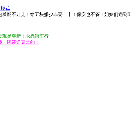
读模式
抱着腿不让走！给五块嫌少非要二十！保安也不管！姐妹们遇到
发现是翻新！求靠谱车行！
钱一碗还送豆浆的！