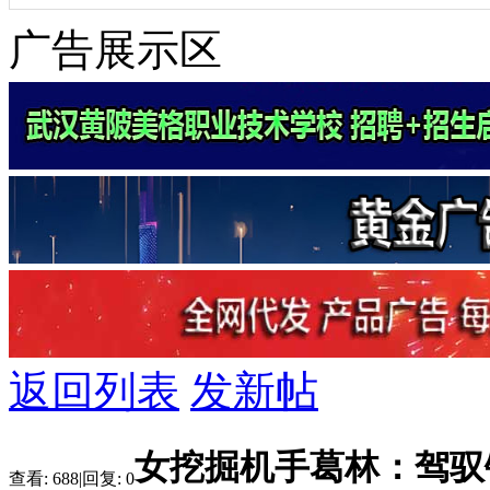
广告展示区
返回列表
发新帖
女挖掘机手葛林：驾驭
查看:
688
|
回复:
0