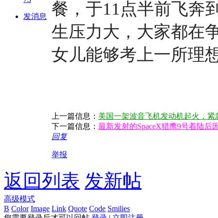
餐，于11点半前飞奔
发消息
生压力大，大家都在
女儿能够考上一所理想
上一篇信息：
美国一架波音飞机发动机起火，紧
下一篇信息：
最新发射的SpaceX猎鹰9号着陆
回复
举报
返回列表
发新帖
高级模式
B
Color
Image
Link
Quote
Code
Smilies
您需要登录后才可以回帖
登录
|
立即注册