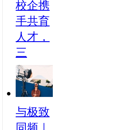
校企携
手共育
人才，
三
与极致
同频｜