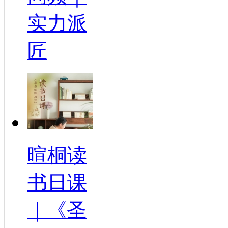
实力派
匠
暄桐读
书日课
｜《圣