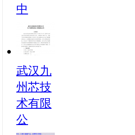
中
武汉九
州芯技
术有限
公