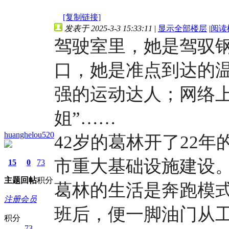
[复制链接]
发表于 2025-3-3 15:33:11
|
显示全部楼层
|
阅读
驾驶室里，她是驾驭钢
口，她是准点到达的
强的运动达人；网络上
姐”……
huanghelou520
42岁的葛林开了22
市重大基础设施建设
15
0
73
主题
回帖
积分
葛林的生活是奔跑模式
注册会员
班后，便一脚油门从
积分
73