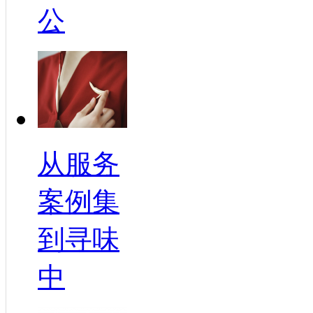
公
从服务
案例集
到寻味
中