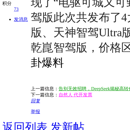
现了“电驱可城又可
积分
73
驾版此次共发布了4
发消息
版、天神智驾Ult
乾崑智驾版，价格区间为
卦爆料
上一篇信息：
告别无效招聘，DeepSeek揭秘高转
下一篇信息：
自然人 代开发票
回复
举报
返回列表
发新帖