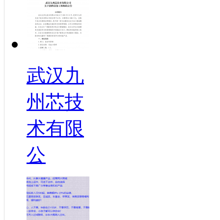
武汉九
州芯技
术有限
公