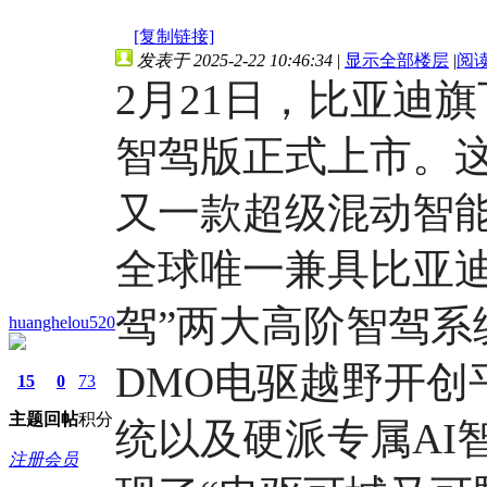
[复制链接]
发表于 2025-2-22 10:46:34
|
显示全部楼层
|
阅
2月21日，比亚迪
智驾版正式上市。
又一款超级混动智能
全球唯一兼具比亚迪
驾”两大高阶智驾系
huanghelou520
DMO电驱越野开创
15
0
73
主题
回帖
积分
统以及硬派专属AI
注册会员