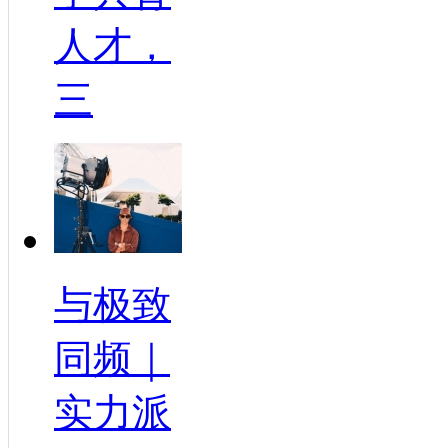
人才，
三
与极致
同频｜
实力派