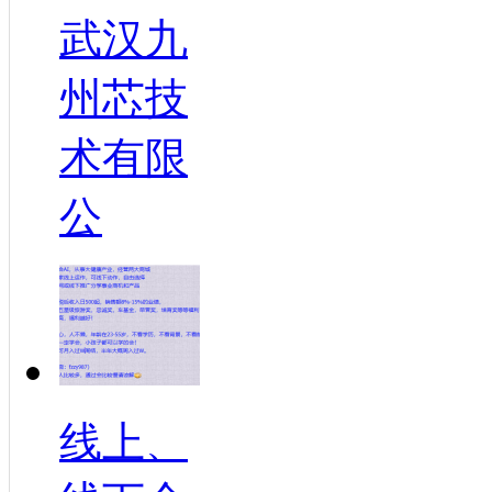
武汉九
州芯技
术有限
公
线上、