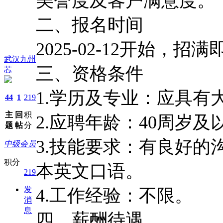
美誉度及客户满意度。
二、报名时间
202
5-02
-
12
开始，招满
武汉九州
三、资格条件
芯
1.学历及专业：应具有
44
1
219
主
回
积
2.应聘年龄：40周岁及
题
帖
分
3.技能要求：有良好
中级会员
积分
本英文口语。
219
发
4.工作经验：不限。
消
息
四、薪酬待遇