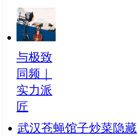
与极致
同频｜
实力派
匠
武汉苍蝇馆子炒菜隐藏