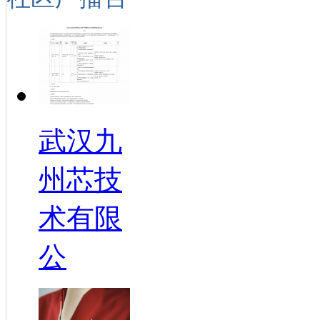
武汉九
州芯技
术有限
公