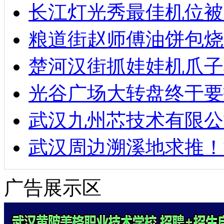
长江灯光秀最佳机位被
粮道街赵师傅油饼包烧麦
楚河汉街抓娃娃机爪子
光谷广场大转盘终于要
武汉九州芯技术有限公
武汉周边溯溪地求推！
广告展示区