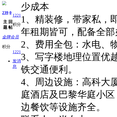
少成本
239
0
1221
1、
精装修，带家私，
主
回
积分
题
帖
年租期皆可，配备全部
金牌会员
2、
费用全包：水电、
积分
1221
3、
写字楼地理位置优
发消
息
铁交通便利。
4、
周边设施：高科大
庭酒店及巴黎华庭小区
边餐饮等设施齐全。