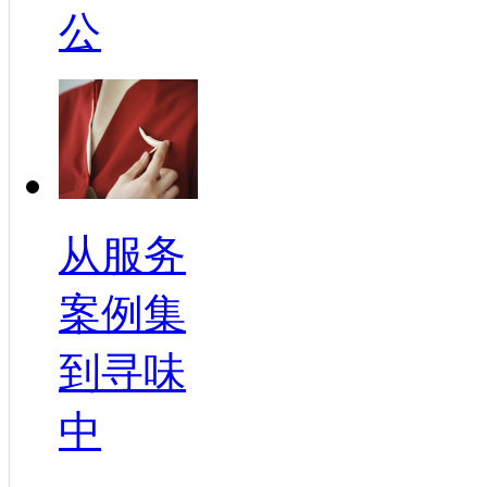
公
从服务
案例集
到寻味
中