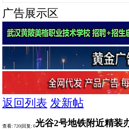
广告展示区
返回列表
发新帖
光谷2号地铁附近精装
查看:
720
|
回复:
0