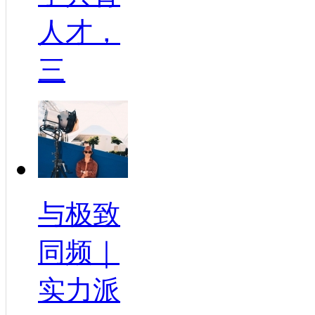
人才，
三
与极致
同频｜
实力派