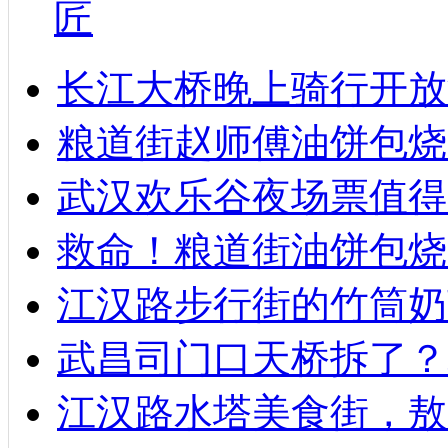
匠
长江大桥晚上骑行开放
粮道街赵师傅油饼包烧麦
武汉欢乐谷夜场票值得
救命！粮道街油饼包烧
江汉路步行街的竹筒奶
武昌司门口天桥拆了？
江汉路水塔美食街，敖