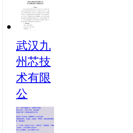
武汉九
州芯技
术有限
公