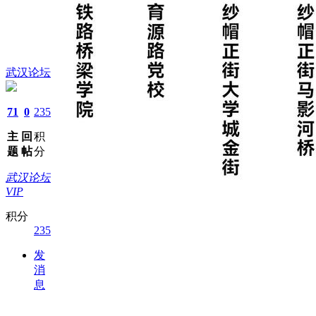
武汉论坛
71
0
235
主
回
积
题
帖
分
武汉论坛
VIP
积分
235
发
消
息