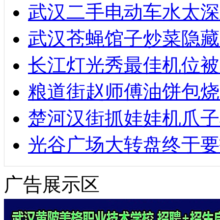
武汉二手电动车水太深
武汉苍蝇馆子炒菜隐藏
长江灯光秀最佳机位被
粮道街赵师傅油饼包烧麦
楚河汉街抓娃娃机爪子
光谷广场大转盘终于要
广告展示区