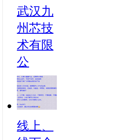
武汉九
州芯技
术有限
公
线上、