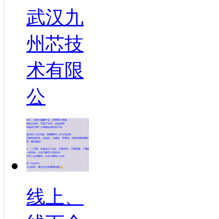
武汉九
州芯技
术有限
公
线上、