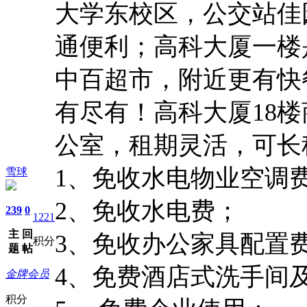
大学东校区，公交站佳
通便利；高科大厦一楼
中百超市，附近更有快
有尽有！高科大厦
18
公室，租期灵活，可长
1、
免收水电物业空调
雪球
2、
免收水电费；
239
0
1221
主
回
3、
免收办公家具配置
积分
题
帖
4、
免费酒店式洗手间
金牌会员
积分