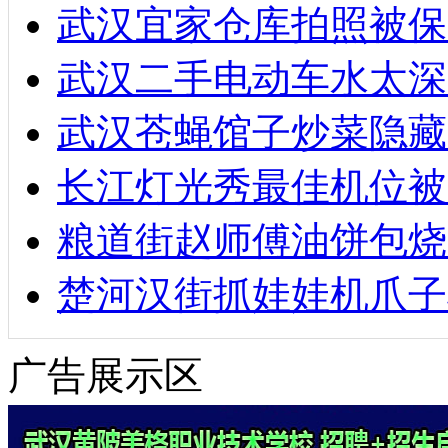
武汉宜家仓库拍照被保
武汉二手电动车水太深
武汉苍蝇馆子炒菜隐藏
长江灯光秀最佳机位被
粮道街赵师傅油饼包烧麦
楚河汉街抓娃娃机爪子
广告展示区