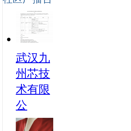
武汉九
州芯技
术有限
公