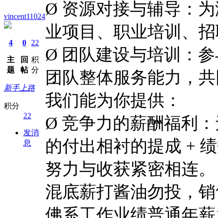
Ø 资源对接与辅导：
vincent11024
业项目、职业培训、招
4
0
22
Ø 团队建设与培训：
主
回
积
题
帖
分
团队整体服务能力，共
新手上路
我们能为你提供：
积分
22
Ø
竞争力的薪酬福利：
发消
的付出相衬的提成 + 
息
努力与收获紧密相连。
混底薪打酱油勿投，销
佛系工作业绩普通年薪