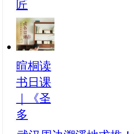
匠
暄桐读
书日课
｜《圣
多