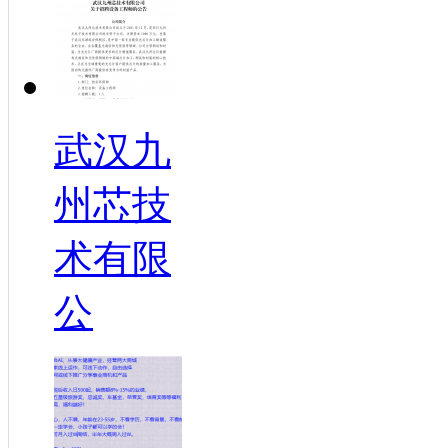
武汉九
州芯技
术有限
公