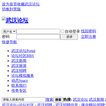
设为首页
收藏武汉论坛
切换到宽版
找回密码
自动登录
密码
立即注册
登录
快捷导航
武汉论坛
Portal
论坛社区
BBS
武汉新闻
武汉旅游
武汉招聘
论坛模拟服务
动态
Space
联系我们
传奇专区
搜索
热搜:
武汉论坛
武汉新闻
搜索
武汉论坛
»
论坛社区
›
武汉招聘
›
武汉招聘信息
›
择业顾问/招聘