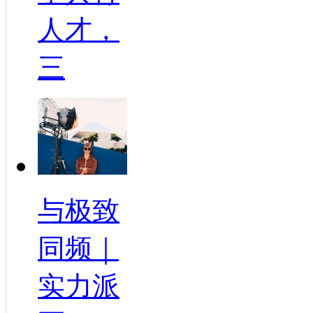
人才，
三
与极致
同频｜
实力派