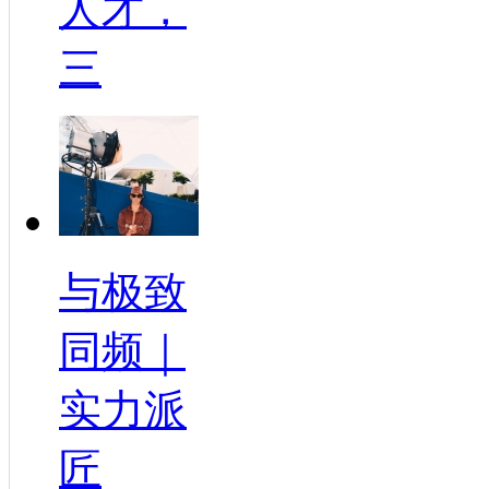
人才，
三
与极致
同频｜
实力派
匠