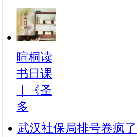
暄桐读
书日课
｜《圣
多
武汉社保局排号卷疯了