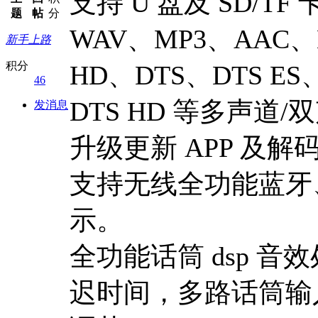
支持 U 盘及 SD/
题
帖
分
WAV、MP3、AAC、
新手上路
积分
HD、DTS、DTS ES
46
DTS HD 等多声道
发消息
升级更新 APP 及解
支持无线全功能蓝牙、
示。
全功能话筒 dsp 音效
迟时间，多路话筒输入