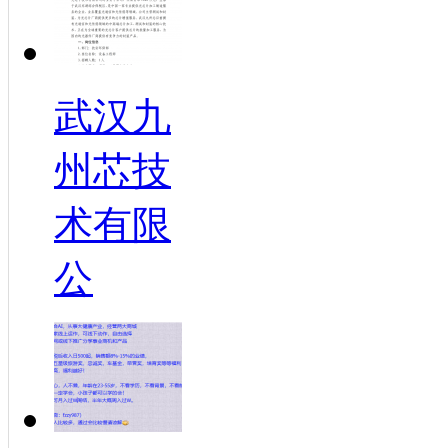
武汉九
州芯技
术有限
公