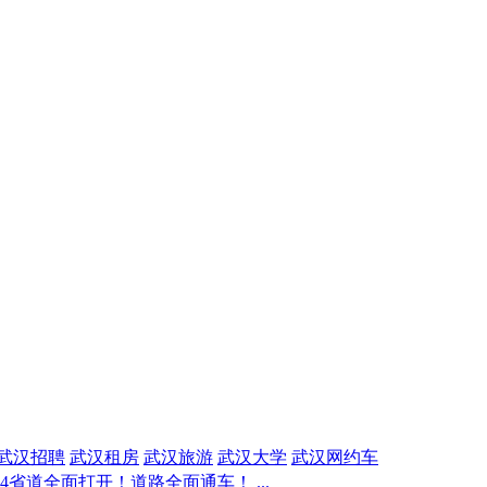
武汉招聘
武汉租房
武汉旅游
武汉大学
武汉网约车
4省道全面打开！道路全面通车！ ...