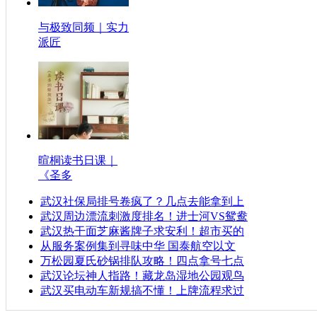
与极致同频｜实力
派匠
暄桐读书日课｜
《圣多
武汉社保局排号卷疯了？几点去能拿到上
武汉周边漂流刺激度排名！进士河VS鸳鸯
武汉热干面芝麻酱牌子求安利！超市买的
从服务案例集到寻味中华 国泰航空以文
万松园夏氏砂锅排队攻略！四点拿号七点
武汉论坛神人指路！藏龙岛湿地公园观鸟
武汉买电动车新规搞不懂！上牌流程求过