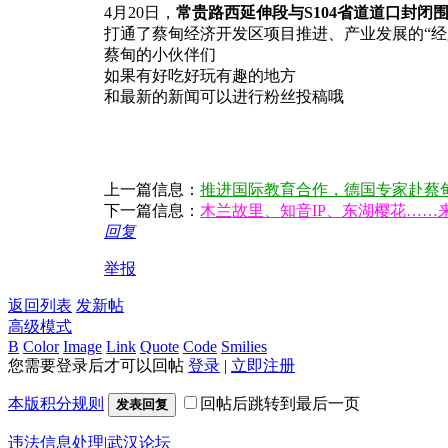
4月20日，
常贵路西延伸段与S104省道道口封闭
打通了蔡甸经济开发区项目推进、产业发展的“
蔡甸的小伙伴们
如果有好吃好玩有趣的地方
和最新的新闻可以进行粉丝投稿哦
上一篇信息：
推进国际教育合作，德国专家赴蔡
下一篇信息：
木兰故里、知音IP、东湖樱花……
回复
举报
返回列表
发新帖
高级模式
B
Color
Image
Link
Quote
Code
Smilies
您需要登录后才可以回帖
登录
|
立即注册
本版积分规则
回帖后跳转到最后一页
发表回复
违法信息处理
|
武汉论坛