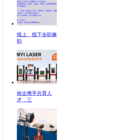
线上、线下全职兼
职
校企携手共育人
才，三