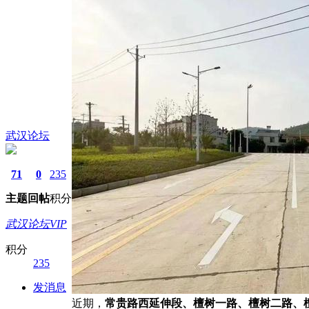
武汉论坛
71
0
235
主题
回帖
积分
武汉论坛VIP
积分
235
发消息
近期，
常贵路西延伸段、檀树一路、檀树二路、