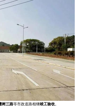
檀树三路
等市政道路相继
竣工验收
。