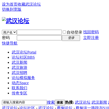
设为首页
收藏武汉论坛
切换到宽版
找回密码
自动登录
密码
立即注册
登录
快捷导航
武汉论坛
Portal
论坛社区
BBS
武汉新闻
武汉旅游
武汉招聘
论坛模拟服务
动态
Space
联系我们
传奇专区
搜索
热搜:
武汉论坛
武汉新闻
搜索
武汉论坛
»
论坛社区
›
武汉论坛
›
蔡甸论坛
›
蔡甸这一路段与S10