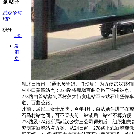
题
帖
分
武汉论坛
VIP
积分
235
发
消
息
湖北日报讯 （通讯员鲁娟、肖玲瑜）为方便武汉蔡甸
村小口黄湾站点；224路将新增百曲公路三沟桥站点。
278路由首站蔡甸区树藩大街变电站至末站石山堡停车
道、百曲公路。
此前，居民王女士反映，今年4月，自从她住进了在龚
石马村站之间，可不管去前一站或后一站都不算方便，
278路及224路所属武汉公交三公司得知后，组织
究制定新增站点方案。从24日起，278路正式新增龚