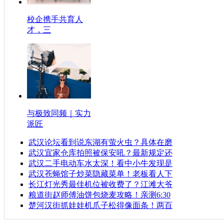
校企携手共育人
才，三
与极致同频｜实力
派匠
武汉论坛看到说东湖有萤火虫？具体在磨
武汉宜家仓库拍照被保安吼？最新规定还
武汉二手电动车水太深！看中小牛发现是
武汉苍蝇馆子炒菜隐藏菜单！老板看人下
长江灯光秀最佳机位被收费了？江滩大爷
粮道街赵师傅油饼包烧麦攻略！亲测6:30
楚河汉街抓娃娃机爪子松得像面条！两百