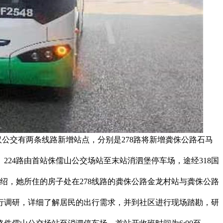
汉公交有两条线路新增站点，分别是278路将新增龚侏公路石马
224路由首站侏儒山公交场站至末站消泗堡停车场，途经318国
绍，她所住的房子处在278线路的龚侏公路金龙村站与龚侏公路
进行调研，详细了解居民的出行需求，并到社区进行现场踏勘，研
。