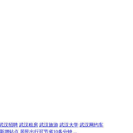
武汉招聘
武汉租房
武汉旅游
武汉大学
武汉网约车
增站点 居民出行可节省10多分钟 ...