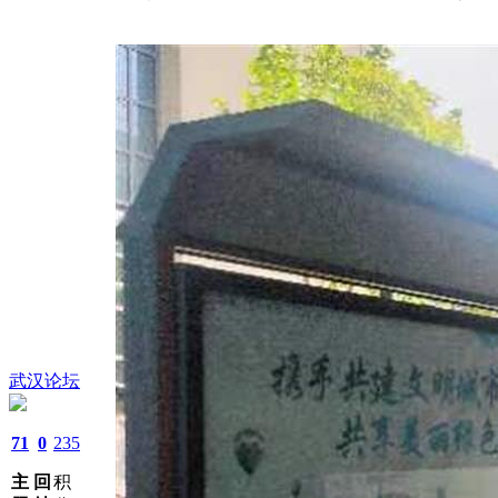
武汉论坛
71
0
235
主
回
积