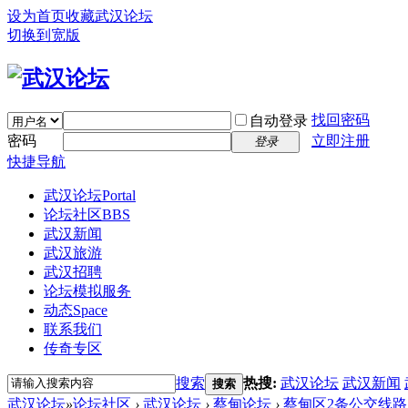
设为首页
收藏武汉论坛
切换到宽版
找回密码
自动登录
密码
立即注册
登录
快捷导航
武汉论坛
Portal
论坛社区
BBS
武汉新闻
武汉旅游
武汉招聘
论坛模拟服务
动态
Space
联系我们
传奇专区
搜索
热搜:
武汉论坛
武汉新闻
搜索
武汉论坛
»
论坛社区
›
武汉论坛
›
蔡甸论坛
›
蔡甸区2条公交线路新