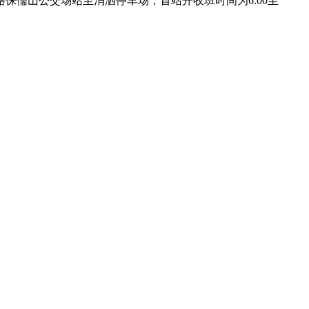
224路侏儒山公交场站至消泗停车场，首站开收班时间为6:00至