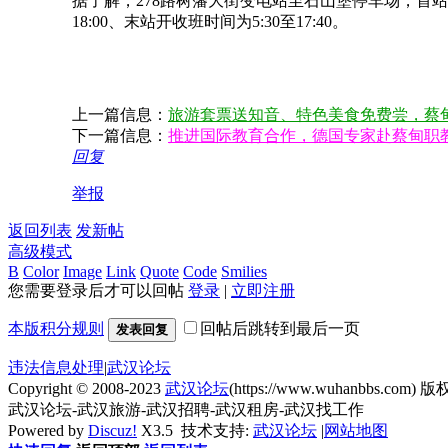
据了解，278路树藩大街变电站至石山堡停车场，首站开收班
18:00、末站开收班时间为5:30至17:40。
上一篇信息：
旅游套票送知音、特色美食免费尝，蔡甸
下一篇信息：
推进国际教育合作，德国专家赴蔡甸职
回复
举报
返回列表
发新帖
高级模式
B
Color
Image
Link
Quote
Code
Smilies
您需要登录后才可以回帖
登录
|
立即注册
本版积分规则
回帖后跳转到最后一页
发表回复
违法信息处理
|
武汉论坛
Copyright © 2008-2023
武汉论坛
(https://www.wuhanbbs.com) 版权
武汉论坛-武汉旅游-武汉招聘-武汉租房-武汉找工作
Powered by
Discuz!
X3.5
技术支持:
武汉论坛
|
网站地图