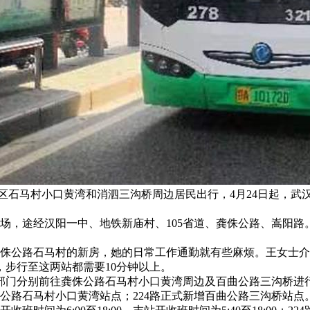
区石马村小口黄湾和消泗三沟桥周边居民出行，4月24日起，武
场，途经汉阳一中、地铁新庙村、105省道、龚侏公路、嵩阳路。
侏公路石马村的新房，她的日常工作通勤就有些麻烦。王女士介
步行至这两站都需要10分钟以上。
相关部门分别前往龚侏公路石马村小口黄湾周边及百曲公路三沟桥
侏公路石马村小口黄湾站点；224路正式新增百曲公路三沟桥站点