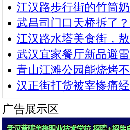
江汉路步行街的竹筒奶
武昌司门口天桥拆了？
江汉路水塔美食街，敖
武汉宜家餐厅新品避雷
青山江滩公园能烧烤不
汉正街打货被宰惨痛经
广告展示区