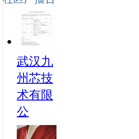
武汉九
州芯技
术有限
公