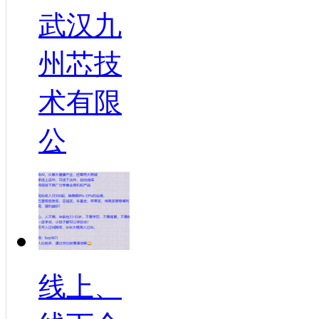
武汉九
州芯技
术有限
公
线上、