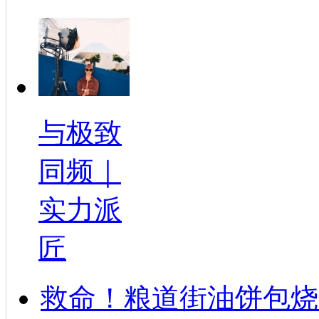
与极致
同频｜
实力派
匠
救命！粮道街油饼包烧