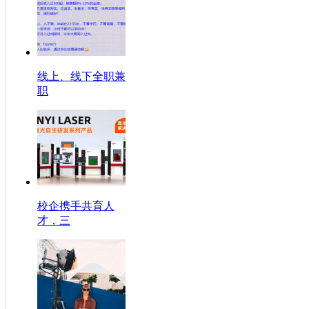
线上、线下全职兼
职
校企携手共育人
才，三