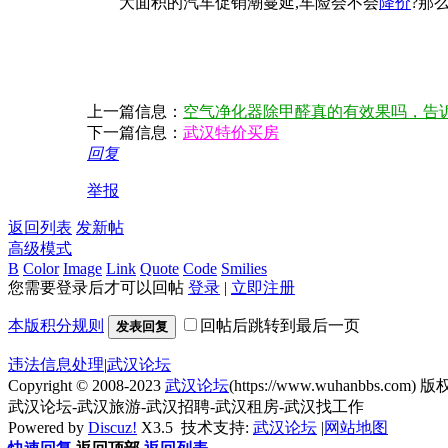
大面积的汽车促销潮蔓延,车险会不会
降价
?那
上一篇信息：
空气净化器除甲醛真的有效果吗，告
下一篇信息：
武汉特价买房
回复
举报
返回列表
发新帖
高级模式
B
Color
Image
Link
Quote
Code
Smilies
您需要登录后才可以回帖
登录
|
立即注册
本版积分规则
回帖后跳转到最后一页
发表回复
违法信息处理
|
武汉论坛
Copyright © 2008-2023
武汉论坛
(https://www.wuhanbbs.com) 版权
武汉论坛-武汉旅游-武汉招聘-武汉租房-武汉找工作
Powered by
Discuz!
X3.5
技术支持:
武汉论坛
|
网站地图