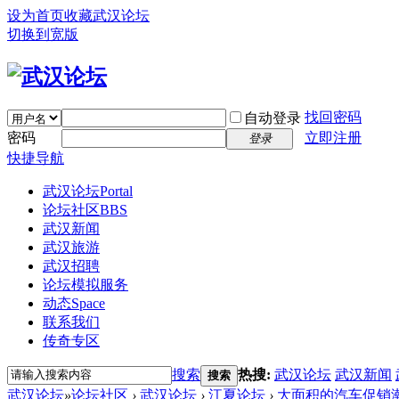
设为首页
收藏武汉论坛
切换到宽版
找回密码
自动登录
密码
立即注册
登录
快捷导航
武汉论坛
Portal
论坛社区
BBS
武汉新闻
武汉旅游
武汉招聘
论坛模拟服务
动态
Space
联系我们
传奇专区
搜索
热搜:
武汉论坛
武汉新闻
搜索
武汉论坛
»
论坛社区
›
武汉论坛
›
江夏论坛
›
大面积的汽车促销潮