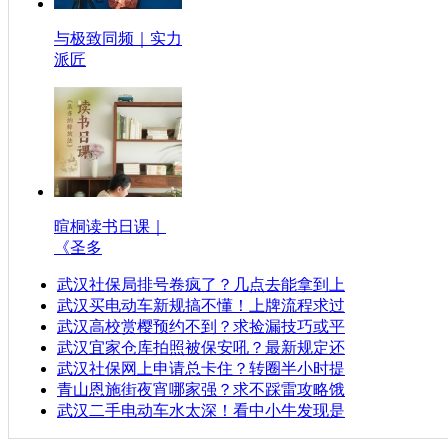
与极致同频｜实力
派匠
暄桐读书日课｜
《圣多
武汉社保局排号卷疯了？几点去能拿到上
武汉买电动车新规搞不懂！上牌流程求过
武汉高校赏樱预约不到？求捡漏技巧或平
武汉宜家仓库拍照被保安吼？最新规定还
武汉社保网上申请总卡住？转圈半小时提
青山恩施街夜宵哪家强？求不踩雷攻略饿
武汉二手电动车水太深！看中小牛发现是