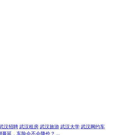
武汉招聘
武汉租房
武汉旅游
武汉大学
武汉网约车
蔓延，车险会不会降价？ ...