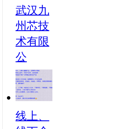
武汉九
州芯技
术有限
公
线上、