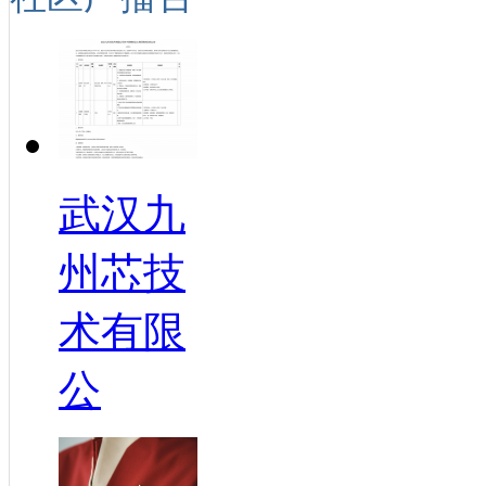
武汉九
州芯技
术有限
公