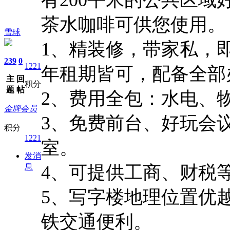
茶水咖啡可供您使用。
雪球
1、
精装修，带家私，
239
0
1221
年租期皆可，配备全部
主
回
积分
题
帖
2、
费用全包：水电、
金牌会员
3、
免费前台、好玩会
积分
1221
室。
发消
息
4、
可提供工商、财税
5、
写字楼地理位置优
铁交通便利。