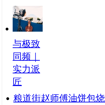
与极致
同频｜
实力派
匠
粮道街赵师傅油饼包烧麦