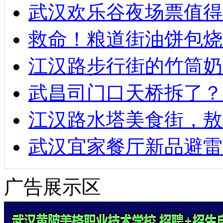
武汉欢乐谷夜场票值得
救命！粮道街油饼包烧
江汉路步行街的竹筒奶
武昌司门口天桥拆了？
江汉路水塔美食街，敖
武汉宜家餐厅新品避雷
广告展示区