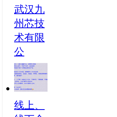
武汉九
州芯技
术有限
公
线上、