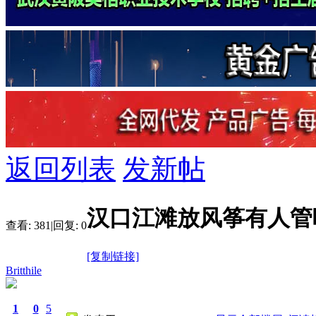
返回列表
发新帖
汉口江滩放风筝有人管
查看:
381
|
回复:
0
[复制链接]
Britthile
1
0
5