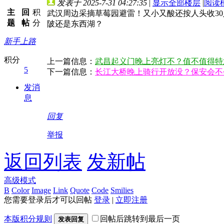
发表于 2025-7-31 04:27:35
|
显示全部楼层
|
阅读
主
回
积
武汉周边采摘草莓园避雷！又小又酸还按人头收3
题
帖
分
陂还是东西湖？
新手上路
积分
上一篇信息：
武昌起义门晚上亮灯不？值不值得特
5
下一篇信息：
长江大桥晚上骑行开放没？保安会不
发消
息
回复
举报
返回列表
发新帖
高级模式
B
Color
Image
Link
Quote
Code
Smilies
您需要登录后才可以回帖
登录
|
立即注册
本版积分规则
回帖后跳转到最后一页
发表回复