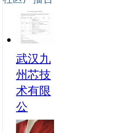
武汉九
州芯技
术有限
公