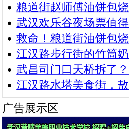
粮道街赵师傅油饼包烧麦
武汉欢乐谷夜场票值得
救命！粮道街油饼包烧
江汉路步行街的竹筒奶
武昌司门口天桥拆了？
江汉路水塔美食街，敖
广告展示区