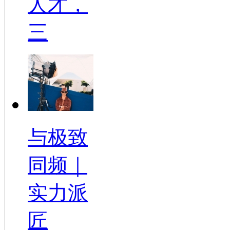
人才，
三
与极致
同频｜
实力派
匠