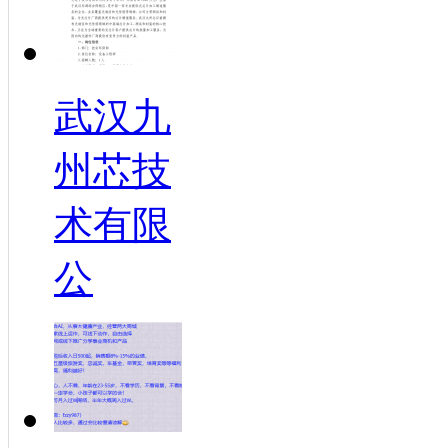
武汉九
州芯技
术有限
公