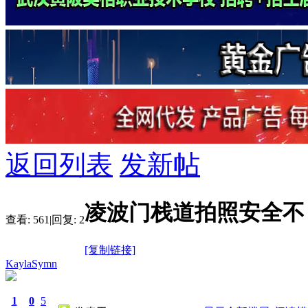
返回列表
发新帖
凌波门栈道拍照安全不
查看:
561
|
回复:
2
[复制链接]
KaylaSymn
1
0
5