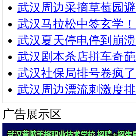
武汉周边采摘草莓园避
武汉马拉松中签玄学！
武汉夏天停电停到崩溃
武汉剧本杀店拼车奇葩
武汉社保局排号卷疯了
武汉周边漂流刺激度排
广告展示区