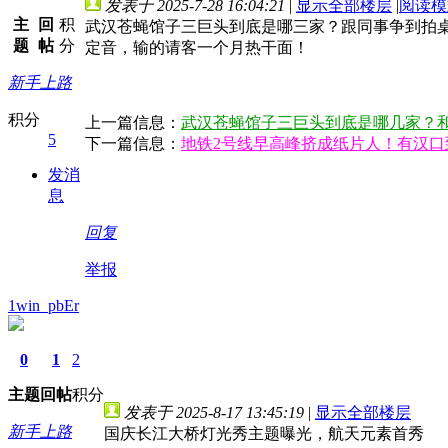
发表于 2025-7-28 16:04:21
|
显示全部楼层
|
阅读模
主
回
积
武汉苍蝇馆子三巨头到底是哪三家？跟同事争到拍
题
帖
分
定音，输的请客一个月热干面！
新手上路
积分
上一篇信息：
武汉苍蝇馆子三巨头到底是哪几家？
5
下一篇信息：
地铁2号线早高峰挤成纸片人！有汉口
发消
息
回复
举报
1win_pbEr
0
1
2
主题
回帖
积分
发表于 2025-8-17 13:45:19
|
显示全部楼层
新手上路
国庆长江大桥灯光秀主题曝光，航天元素首秀