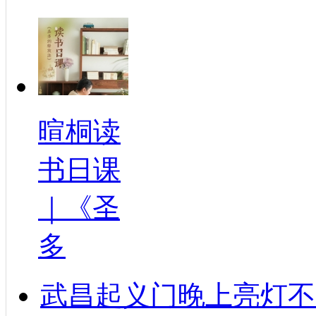
暄桐读
书日课
｜《圣
多
武昌起义门晚上亮灯不