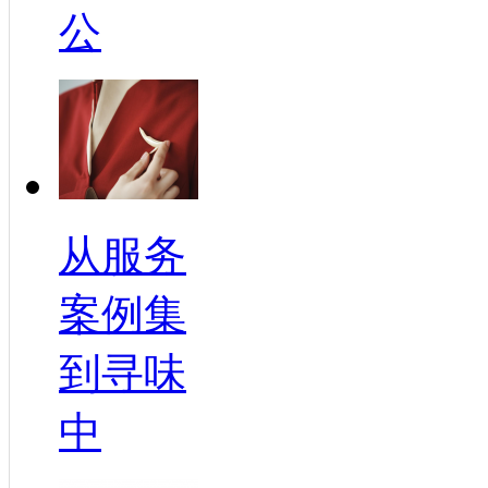
公
从服务
案例集
到寻味
中