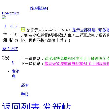
[复制链接]
Howardkaf
1
0
5
发表于 2025-7-26 09:07:48
|
显示全部楼层
|
阅读模
主
回
积
户部巷小吃踩雷踩到怀疑人生！三鲜豆皮凉了硬得
题
帖
分
路，再也不想当游客韭菜了！
新手上路
积分
上一篇信息：
武汉地铁免费WiFi连不上！摆设吗？
5
下一篇信息：
东湖绿道骑车被电动车创飞！到底归
发消
息
回复
举报
返回列表
发新帖