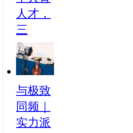
人才，
三
与极致
同频｜
实力派