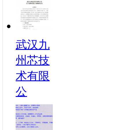
武汉九
州芯技
术有限
公