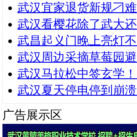
武汉宜家退货新规刁难
武汉看樱花除了武大还
武昌起义门晚上亮灯不
武汉周边采摘草莓园避
武汉马拉松中签玄学！
武汉夏天停电停到崩溃
广告展示区