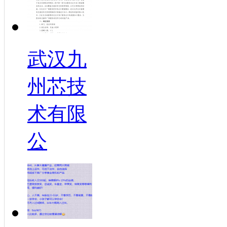
武汉九
州芯技
术有限
公