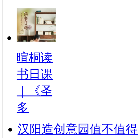
暄桐读
书日课
｜《圣
多
汉阳造创意园值不值得