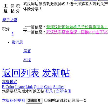
武汉周边漂流刺激度排名！进士河落差大叫到失声
主
回
积
体验分享！
题
帖
分
新手上路
上一篇信息：
楚河汉街抓娃娃机爪子松得像面条！
积分
下一篇信息：
武汉洗车店套路深！团购29.9去了
5
发消息
回复
举报
返回列表
发新帖
高级模式
B
Color
Image
Link
Quote
Code
Smilies
您需要登录后才可以回帖
登录
|
立即注册
本版积分规则
回帖后跳转到最后一页
发表回复