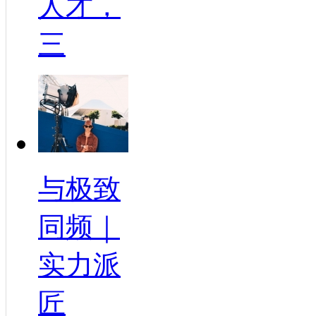
人才，
三
与极致
同频｜
实力派
匠