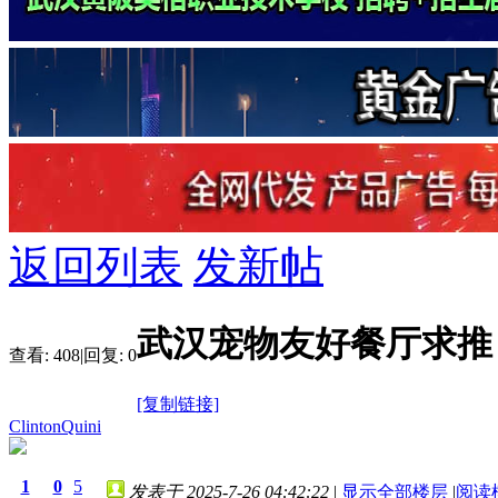
返回列表
发新帖
武汉宠物友好餐厅求推
查看:
408
|
回复:
0
[复制链接]
ClintonQuini
1
0
5
发表于 2025-7-26 04:42:22
|
显示全部楼层
|
阅读