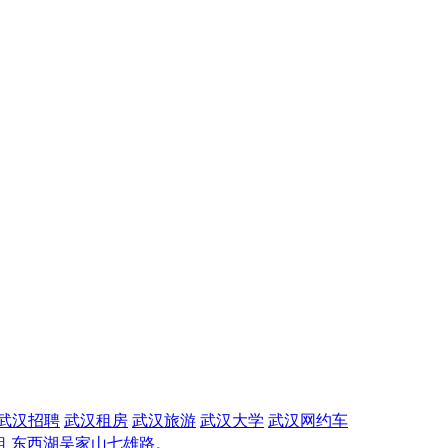
武汉招聘
武汉租房
武汉旅游
武汉大学
武汉网约车
租 东西湖吴家山七雄路。