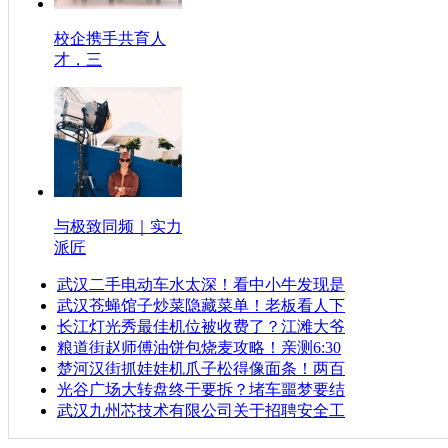
校企携手共育人
才，三
与极致同频｜实力
派匠
武汉二手电动车水太深！看中小牛发现是
武汉苍蝇馆子炒菜隐藏菜单！老板看人下
长江灯光秀最佳机位被收费了？江滩大爷
粮道街赵师傅油饼包烧麦攻略！亲测6:30
楚河汉街抓娃娃机爪子松得像面条！两百
光谷广场大转盘终于要拆？堵车噩梦要结
武汉九州芯技术有限公司关于招聘安全工