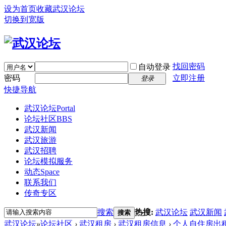
设为首页
收藏武汉论坛
切换到宽版
找回密码
自动登录
密码
立即注册
登录
快捷导航
武汉论坛
Portal
论坛社区
BBS
武汉新闻
武汉旅游
武汉招聘
论坛模拟服务
动态
Space
联系我们
传奇专区
搜索
热搜:
武汉论坛
武汉新闻
搜索
武汉论坛
»
论坛社区
›
武汉租房
›
武汉租房信息
›
个人自住房出