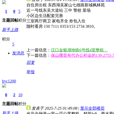
自住房出租 东西湖吴家山七雄路新城枫林苑
近一号线东吴大道站 三中 警校 菜场
1
0
5
小区边生活配套完善
主题
回帖
积分
三室两厅两卫 家电齐全 拎包入住
随时看房 150 7111 0353/153 2734 3810。
新手上路
积分
5
上一篇信息：
汉口金银湖地铁6号线4室整租，
发消息
下一篇信息：
保山哪里有代办公积金的139-2755
回复
举报
hyc1200
0
2
10
主题
回帖
积分
发表于 2025-7-25 01:49:08
|
显示全部楼层
新手上路
光谷金融港一室一厅公寓整租，精装loft，商水商