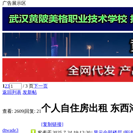
广告展示区
1
2
3
/ 3 页
下一页
返回列表
发新帖
个人自住房出租 东西
查看:
2609
|
回复:
21
[复制链接]
dtwade3
发表于 2025-7-24 19:12:20
|
显示全部楼层
|
阅