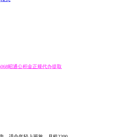
-5068昭通公积金正规代办提取
电，适合年轻上班族，月租2200。