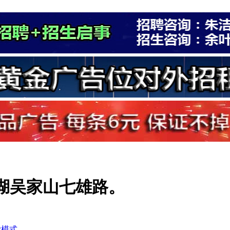
湖吴家山七雄路。
读模式