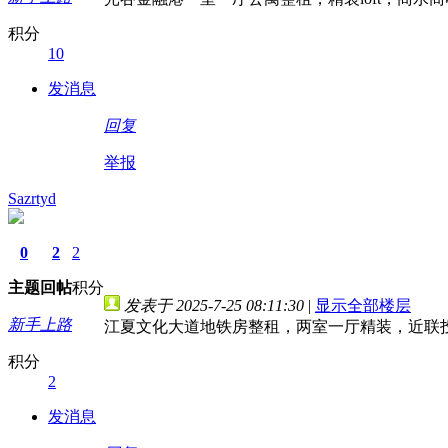
积分
10
发消息
回复
举报
Sazrtyd
0
2
2
主题
回帖
积分
发表于 2025-7-25 08:11:30
|
显示全部楼层
新手上路
江夏文化大道地铁房整租，两室一厅精装，近联投
积分
2
发消息