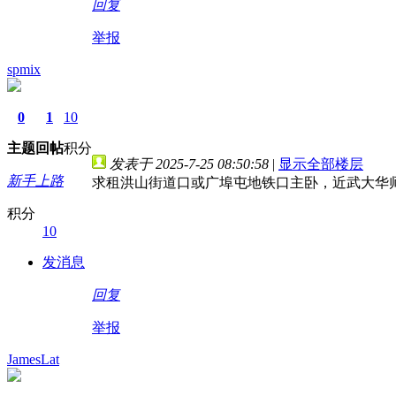
回复
举报
spmix
0
1
10
主题
回帖
积分
发表于 2025-7-25 08:50:58
|
显示全部楼层
新手上路
求租洪山街道口或广埠屯地铁口主卧，近武大华师
积分
10
发消息
回复
举报
JamesLat