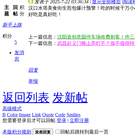
发表于 2025-7-22 03:36:34
|
显示全部楼层
|
阅读
主
回
积
汉口水塔美食街生煎包爆汁预警！吃的时候千万小
题
帖
分
好吃是真好吃！
新手上路
积分
上一篇信息：
汉阳造创意园停车场收费刺客！停三
5
下一篇信息：
武昌起义门晚上亮灯不？值不值得特
发消
息
回复
举报
返回列表
发新帖
高级模式
B
Color
Image
Link
Quote
Code
Smilies
您需要登录后才可以回帖
登录
|
立即注册
本版积分规则
回帖后跳转到最后一页
发表回复