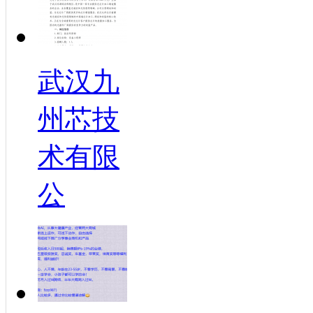
武汉九
州芯技
术有限
公