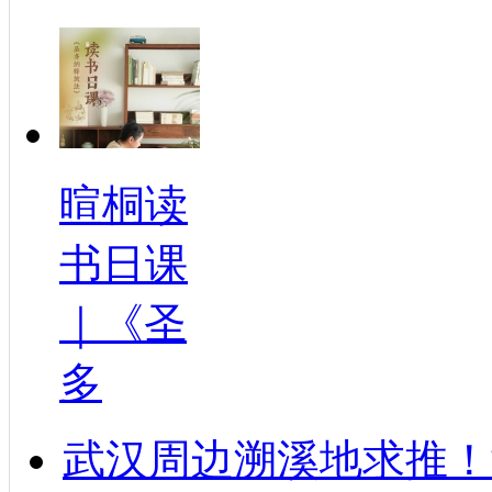
暄桐读
书日课
｜《圣
多
武汉周边溯溪地求推！