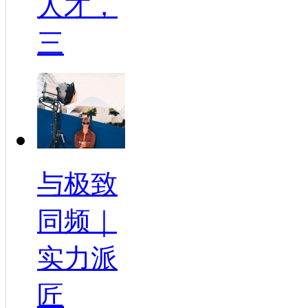
人才，
三
与极致
同频｜
实力派
匠