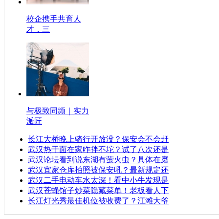
校企携手共育人
才，三
与极致同频｜实力
派匠
长江大桥晚上骑行开放没？保安会不会赶
武汉热干面在家咋拌不坨？试了八次还是
武汉论坛看到说东湖有萤火虫？具体在磨
武汉宜家仓库拍照被保安吼？最新规定还
武汉二手电动车水太深！看中小牛发现是
武汉苍蝇馆子炒菜隐藏菜单！老板看人下
长江灯光秀最佳机位被收费了？江滩大爷