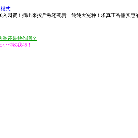
读模式
30入园费！摘出来按斤称还死贵！纯纯大冤种！求真正香甜实惠
的香还是炒作啊？
小时收我45！