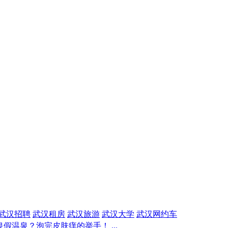
武汉招聘
武汉租房
武汉旅游
武汉大学
武汉网约车
假温泉？泡完皮肤痒的举手！ ...