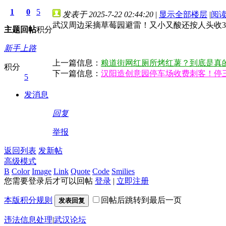
1
0
5
发表于 2025-7-22 02:44:20
|
显示全部楼层
|
阅
武汉周边采摘草莓园避雷！又小又酸还按人头收
主题
回帖
积分
新手上路
上一篇信息：
粮道街网红厕所烤红薯？到底是真
积分
下一篇信息：
汉阳造创意园停车场收费刺客！停三
5
发消息
回复
举报
返回列表
发新帖
高级模式
B
Color
Image
Link
Quote
Code
Smilies
您需要登录后才可以回帖
登录
|
立即注册
本版积分规则
回帖后跳转到最后一页
发表回复
违法信息处理
|
武汉论坛