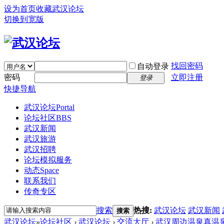
设为首页
收藏武汉论坛
切换到宽版
找回密码
自动登录
密码
立即注册
登录
快捷导航
武汉论坛
Portal
论坛社区
BBS
武汉新闻
武汉旅游
武汉招聘
论坛模拟服务
动态
Space
联系我们
传奇专区
搜索
热搜:
武汉论坛
武汉新闻
搜索
武汉论坛
»
论坛社区
›
武汉论坛
›
交流大厅
›
武汉周边温泉真温泉