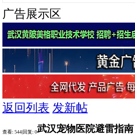
广告展示区
返回列表
发新帖
武汉宠物医院避雷指南
查看:
544
|
回复:
0