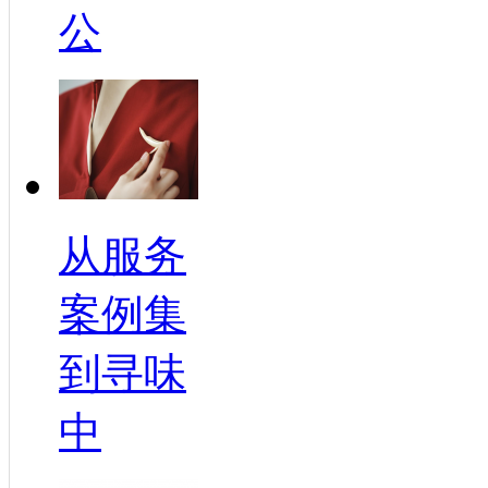
公
从服务
案例集
到寻味
中