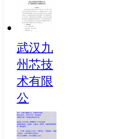
武汉九
州芯技
术有限
公