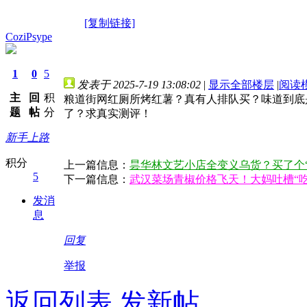
[复制链接]
CoziPsype
1
0
5
发表于 2025-7-19 13:08:02
|
显示全部楼层
|
阅读
主
回
积
粮道街网红厕所烤红薯？真有人排队买？味道到底
题
帖
分
了？求真实测评！
新手上路
积分
上一篇信息：
昙华林文艺小店全变义乌货？买了个
5
下一篇信息：
武汉菜场青椒价格飞天！大妈吐槽“吃
发消
息
回复
举报
返回列表
发新帖