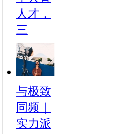
人才，
三
与极致
同频｜
实力派