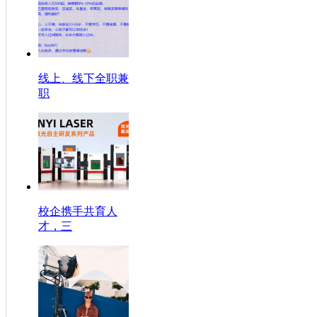
线上、线下全职兼
职
校企携手共育人
才，三