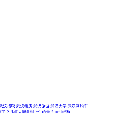
武汉招聘
武汉租房
武汉旅游
武汉大学
武汉网约车
了？几点去能拿到上午的号？血泪经验 ...