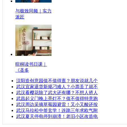
与极致同频｜实力
派匠
暄桐读书日课｜
《圣多
汉阳造创意园值不值得逛？朋友说就几个
武汉宜家退货新规刁难人？小票丢了就不
武汉看樱花除了武大还有哪？不想人挤人
武昌起义门晚上亮灯不？值不值得特意跑
武汉周边采摘草莓园避雷！又小又酸还按
武汉马拉松中签玄学！连跪三年求欧气附
武汉夏天停电停到崩溃！老旧小区改造电