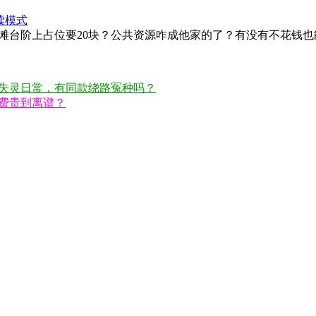
读模式
滩台阶上占位要20块？公共资源咋成他家的了？有没有不花钱
失灵日常，有同款绕路冤种吗？
费贵到离谱？