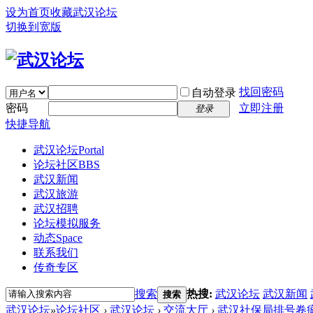
设为首页
收藏武汉论坛
切换到宽版
找回密码
自动登录
密码
立即注册
登录
快捷导航
武汉论坛
Portal
论坛社区
BBS
武汉新闻
武汉旅游
武汉招聘
论坛模拟服务
动态
Space
联系我们
传奇专区
搜索
热搜:
武汉论坛
武汉新闻
搜索
武汉论坛
»
论坛社区
›
武汉论坛
›
交流大厅
›
武汉社保局排号卷疯