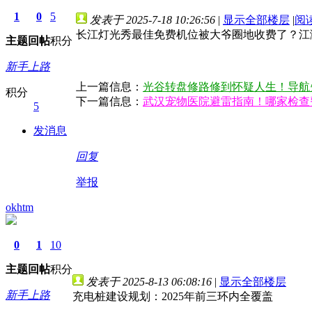
1
0
5
发表于 2025-7-18 10:26:56
|
显示全部楼层
|
阅
长江灯光秀最佳免费机位被大爷圈地收费了？江
主题
回帖
积分
新手上路
上一篇信息：
光谷转盘修路修到怀疑人生！导航
积分
下一篇信息：
武汉宠物医院避雷指南！哪家检查
5
发消息
回复
举报
okhtm
0
1
10
主题
回帖
积分
发表于 2025-8-13 06:08:16
|
显示全部楼层
新手上路
充电桩建设规划：2025年前三环内全覆盖