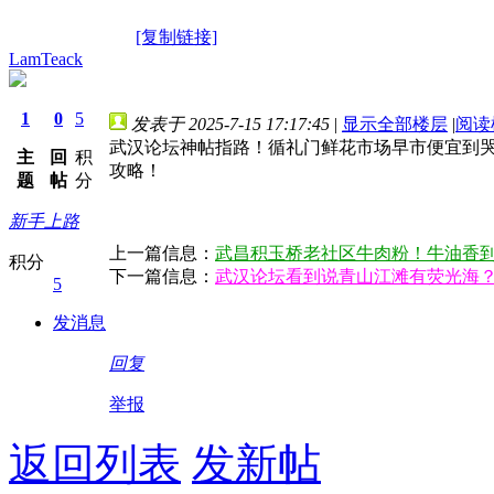
[复制链接]
LamTeack
1
0
5
发表于 2025-7-15 17:17:45
|
显示全部楼层
|
阅读
武汉论坛神帖指路！循礼门鲜花市场早市便宜到
主
回
积
攻略！
题
帖
分
新手上路
上一篇信息：
武昌积玉桥老社区牛肉粉！牛油香
积分
下一篇信息：
武汉论坛看到说青山江滩有荧光海
5
发消息
回复
举报
返回列表
发新帖