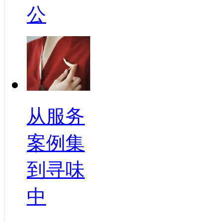
公
从服务
案例集
到寻味
中