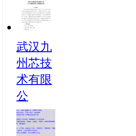
武汉九
州芯技
术有限
公