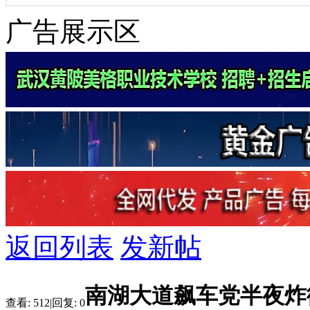
广告展示区
返回列表
发新帖
南湖大道飙车党半夜炸
查看:
512
|
回复:
0