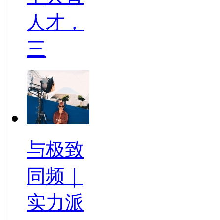
人才，
三
与极致
同频｜
实力派