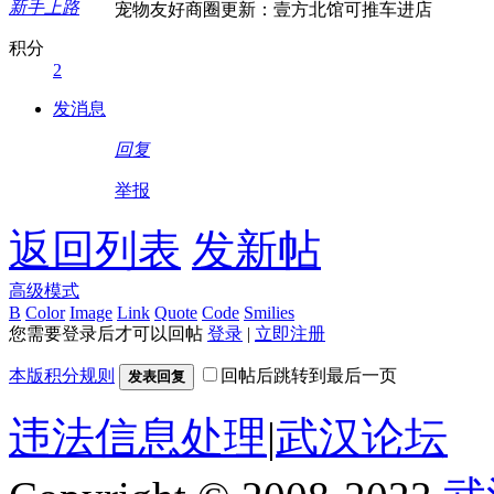
新手上路
宠物友好商圈更新：壹方北馆可推车进店
积分
2
发消息
回复
举报
返回列表
发新帖
高级模式
B
Color
Image
Link
Quote
Code
Smilies
您需要登录后才可以回帖
登录
|
立即注册
本版积分规则
回帖后跳转到最后一页
发表回复
违法信息处理
|
武汉论坛