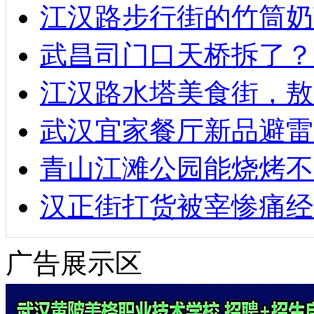
江汉路步行街的竹筒奶
武昌司门口天桥拆了？
江汉路水塔美食街，敖
武汉宜家餐厅新品避雷
青山江滩公园能烧烤不
汉正街打货被宰惨痛经
广告展示区