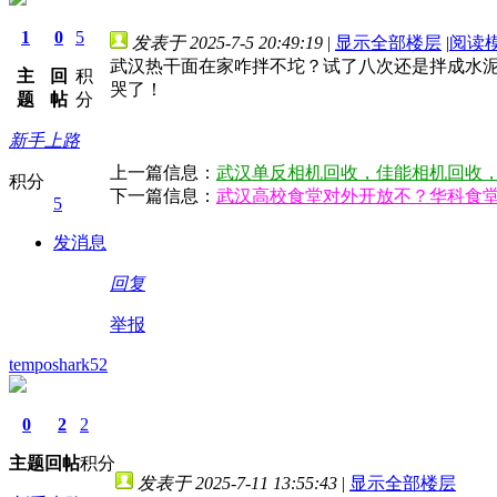
1
0
5
发表于 2025-7-5 20:49:19
|
显示全部楼层
|
阅读
武汉热干面在家咋拌不坨？试了八次还是拌成水
主
回
积
哭了！
题
帖
分
新手上路
上一篇信息：
武汉单反相机回收，佳能相机回收
积分
下一篇信息：
武汉高校食堂对外开放不？华科食
5
发消息
回复
举报
temposhark52
0
2
2
主题
回帖
积分
发表于 2025-7-11 13:55:43
|
显示全部楼层