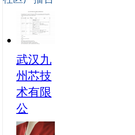
武汉九
州芯技
术有限
公