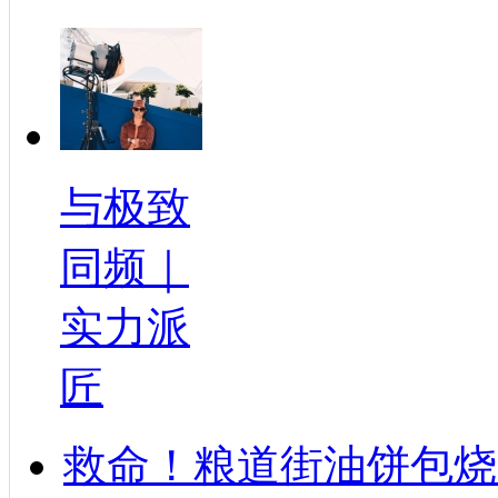
与极致
同频｜
实力派
匠
救命！粮道街油饼包烧