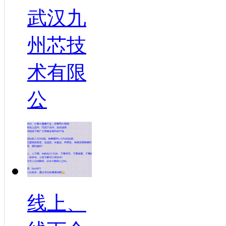
武汉九
州芯技
术有限
公
线上、