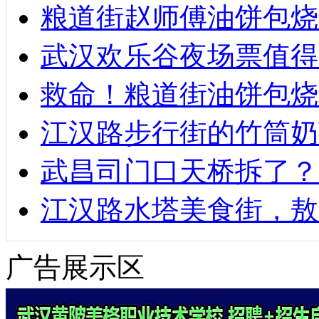
粮道街赵师傅油饼包烧麦
武汉欢乐谷夜场票值得
救命！粮道街油饼包烧
江汉路步行街的竹筒奶
武昌司门口天桥拆了？
江汉路水塔美食街，敖
广告展示区