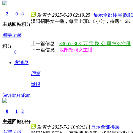
2
0
8
发表于 2025-6-28 02:19:25
|
显示全部楼层
|
阅
汉阳招聘女主播，每天上班6--8小时，待遇4--6K
主题
回帖
积分
新手上路
上一篇信息：
3366523681万 宝 路 公 司怎么注册
积分
下一篇信息：
汉阳招聘女主播
8
发消息
回复
举报
SeverinsenRan
0
1
2
主题
回帖
积分
发表于 2025-7-2 10:09:31
|
显示全部楼层
新手上路