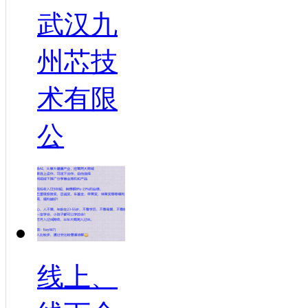
武汉九
州芯技
术有限
公
线上、