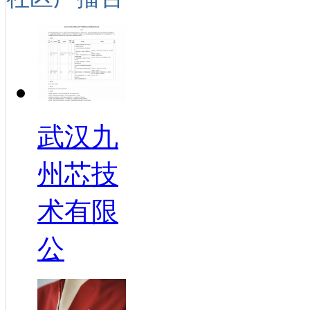
武汉九
州芯技
术有限
公