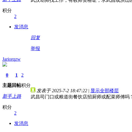
武汉幼师找工作，有教师资格证，求武昌或洪山
积分
2
发消息
回复
举报
Jariorqzw
0
1
2
主题
回帖
积分
发表于 2025-7-2 18:47:22
|
显示全部楼层
新手上路
武昌司门口或粮道街餐饮店招厨师或配菜师傅吗
积分
2
发消息