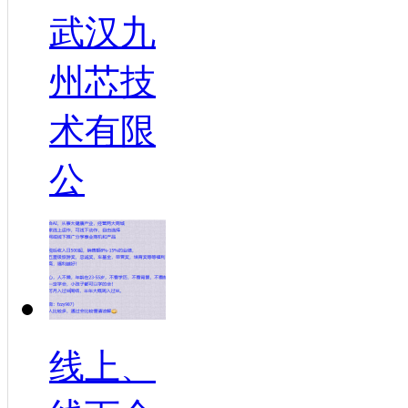
武汉九
州芯技
术有限
公
线上、