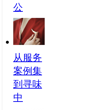
公
从服务
案例集
到寻味
中