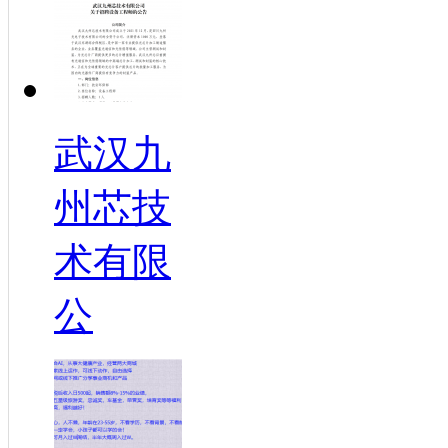
武汉九
州芯技
术有限
公