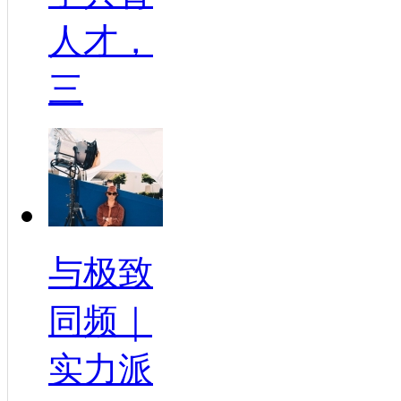
人才，
三
与极致
同频｜
实力派