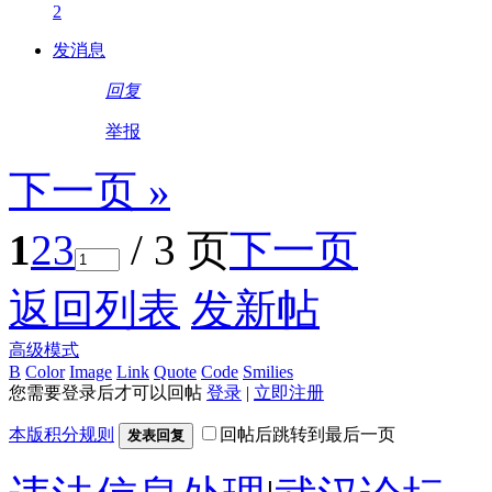
2
发消息
回复
举报
下一页 »
1
2
3
/ 3 页
下一页
返回列表
发新帖
高级模式
B
Color
Image
Link
Quote
Code
Smilies
您需要登录后才可以回帖
登录
|
立即注册
本版积分规则
回帖后跳转到最后一页
发表回复