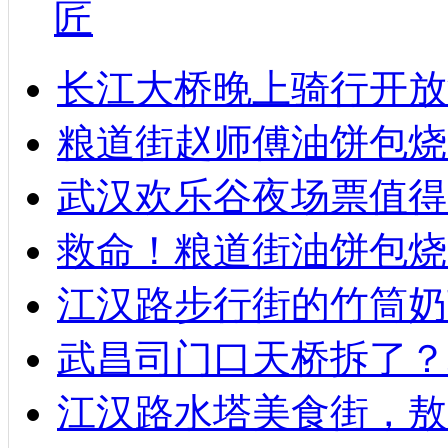
匠
长江大桥晚上骑行开放
粮道街赵师傅油饼包烧麦
武汉欢乐谷夜场票值得
救命！粮道街油饼包烧
江汉路步行街的竹筒奶
武昌司门口天桥拆了？
江汉路水塔美食街，敖