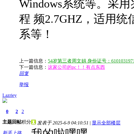
Windows系统等。采用
程 频2.7GHZ，适用统
系等！
上一篇信息：
54岁第三者周文娟 身份证号：61010319711222
下一篇信息：
这家公司的pc！！有点东西
回复
举报
Lazriey
0
2
2
主题
回帖
积分
发表于 2025-6-9 04:10:51
|
显示全部楼层
我的啦嘿嘿
新手上路