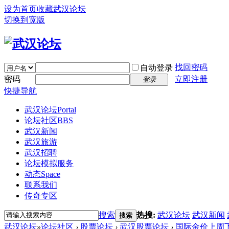
设为首页
收藏武汉论坛
切换到宽版
找回密码
自动登录
密码
立即注册
登录
快捷导航
武汉论坛
Portal
论坛社区
BBS
武汉新闻
武汉旅游
武汉招聘
论坛模拟服务
动态
Space
联系我们
传奇专区
搜索
热搜:
武汉论坛
武汉新闻
搜索
武汉论坛
»
论坛社区
›
股票论坛
›
武汉股票论坛
›
国际金价上周下