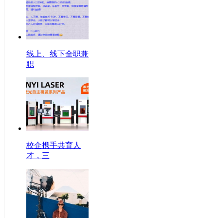
线上、线下全职兼
职
校企携手共育人
才，三