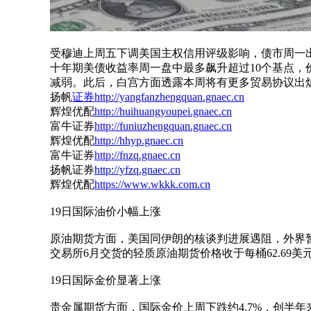
受穆迪上周五下调美国主权信用评级影响，债市周一
十年期美债收益率周一盘中最多飙升超过10个基点，
减弱。此后，白宫方面透露本周将有更多贸易协议出
扬帆
证券
http://yangfanzhengquan.gnaec.cn
辉煌优配
http://huihuangyoupei.gnaec.cn
富牛证券
http://funiuzhengquan.gnaec.cn
辉煌优配
http://hhyp.gnaec.cn
富牛证券
http://fnzq.gnaec.cn
扬帆证券
http://yfzq.gnaec.cn
辉煌优配
https://www.wkkk.com.cn
19日国际油价小幅上涨
原油期货方面，美国同伊朗的核谈判进展遇阻，外界
交易所6月交货的轻质原油期货价格收于每桶62.69美元
19日国际金价显著上涨
贵金属期货方面，国际金价上周下跌约4.7%，创半