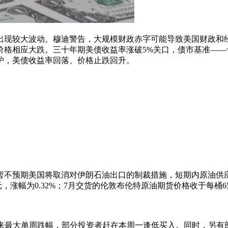
出现较大波动。穆迪警告，大规模财政赤字可能导致美国财政和
价格相应大跌。三十年期美债收益率涨破5%关口，债市基准——
炉，美债收益率回落、价格止跌回升。
暂不预期美国将取消对伊朗石油出口的制裁措施，短期内原油供
，涨幅为0.32%；7月交货的伦敦布伦特原油期货价格收于每桶65.
年来最大单周跌幅，部分投资者赶在本周一逢低买入。同时，另