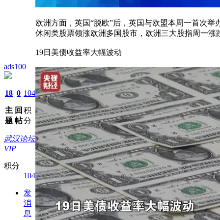
欧洲方面，英国“脱欧”后，英国与欧盟本周一首次举
休闲类股票领涨欧洲多国股市，欧洲三大股指周一涨跌不一
19日美债收益率大幅波动
ads100
18
0
104
主
回
积
题
帖
分
武汉论坛
VIP
积分
104
发
消
息