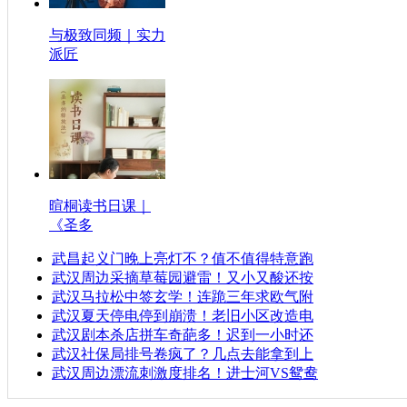
与极致同频｜实力
派匠
暄桐读书日课｜
《圣多
武昌起义门晚上亮灯不？值不值得特意跑
武汉周边采摘草莓园避雷！又小又酸还按
武汉马拉松中签玄学！连跪三年求欧气附
武汉夏天停电停到崩溃！老旧小区改造电
武汉剧本杀店拼车奇葩多！迟到一小时还
武汉社保局排号卷疯了？几点去能拿到上
武汉周边漂流刺激度排名！进士河VS鸳鸯