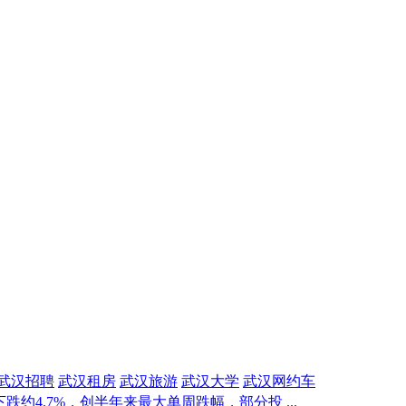
武汉招聘
武汉租房
武汉旅游
武汉大学
武汉网约车
跌约4.7%，创半年来最大单周跌幅，部分投 ...