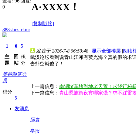
查看:
96
|
回复:
A·XXXX！
0
[复制链接]
888starz_rkmr
1
0
5
发表于 2026-7-8 06:50:48
|
显示全部楼层
|
阅读
主
回
积
武汉论坛看到说青山江滩有荧光海？真的假的求
题
帖
分
去扑空就傻了！
等待验证会
员
上一篇信息：
南湖堵车堵到地老天荒！求绕行秘
积分
下一篇信息：
青山恩施街夜宵哪家强？求不踩雷
5
发消息
回复
举报