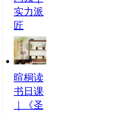
实力派
匠
暄桐读
书日课
｜《圣