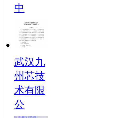
中
武汉九
州芯技
术有限
公