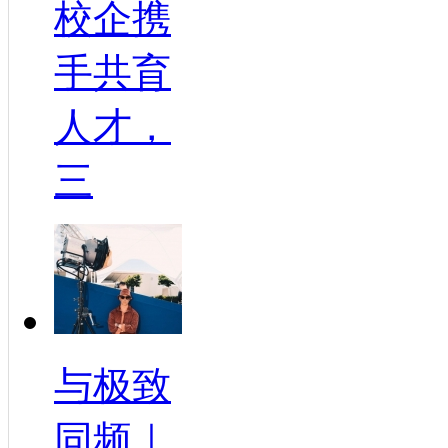
校企携
手共育
人才，
三
与极致
同频｜