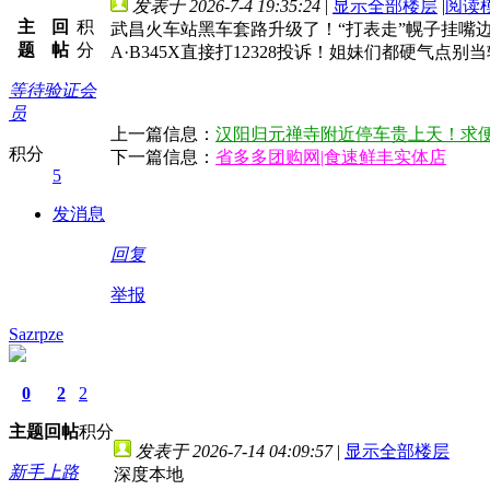
发表于 2026-7-4 19:35:24
|
显示全部楼层
|
阅读
主
回
积
武昌火车站黑车套路升级了！“打表走”幌子挂嘴
题
帖
分
A·B345X直接打12328投诉！姐妹们都硬气点
等待验证会
员
上一篇信息：
汉阳归元禅寺附近停车贵上天！求
积分
下一篇信息：
省多多团购网|食速鲜丰实体店
5
发消息
回复
举报
Sazrpze
0
2
2
主题
回帖
积分
发表于 2026-7-14 04:09:57
|
显示全部楼层
新手上路
深度本地