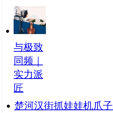
与极致
同频｜
实力派
匠
楚河汉街抓娃娃机爪子