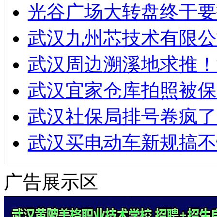
光谷广场大转盘终于要
武汉九州芯技术有限公
武汉周边溯溪地求推！
武汉宜家仓库拍照被保
武汉社保局排号卷疯了
武汉买电动车新规搞不
广告展示区