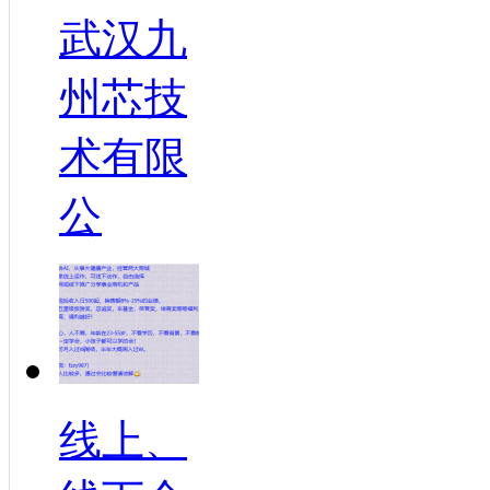
武汉九
州芯技
术有限
公
线上、