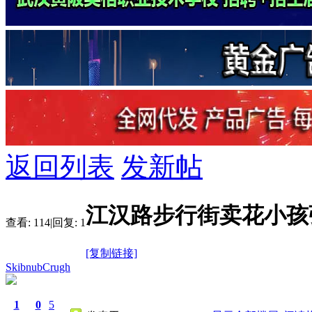
返回列表
发新帖
江汉路步行街卖花小孩
查看:
114
|
回复:
1
[复制链接]
SkibnubCrugh
1
0
5