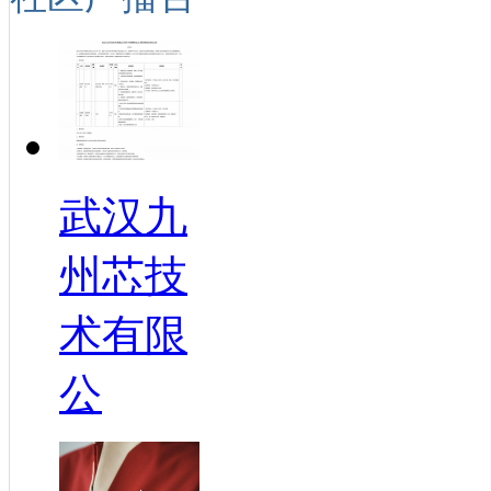
武汉九
州芯技
术有限
公