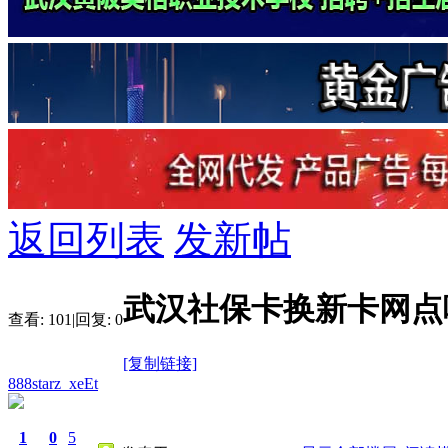
返回列表
发新帖
武汉社保卡换新卡网点
查看:
101
|
回复:
0
[复制链接]
888starz_xeEt
1
0
5