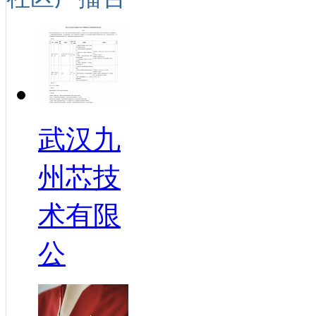
武汉九
州芯技
术有限
公