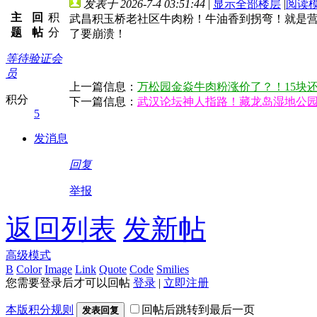
发表于 2026-7-4 03:51:44
|
显示全部楼层
|
阅读
主
回
积
武昌积玉桥老社区牛肉粉！牛油香到拐弯！就是
题
帖
分
了要崩溃！
等待验证会
员
上一篇信息：
万松园金焱牛肉粉涨价了？！15块
积分
下一篇信息：
武汉论坛神人指路！藏龙岛湿地公
5
发消息
回复
举报
返回列表
发新帖
高级模式
B
Color
Image
Link
Quote
Code
Smilies
您需要登录后才可以回帖
登录
|
立即注册
本版积分规则
回帖后跳转到最后一页
发表回复