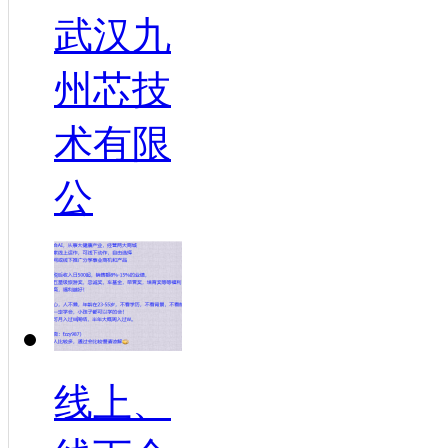
武汉九
州芯技
术有限
公
线上、