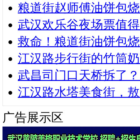
粮道街赵师傅油饼包烧麦
武汉欢乐谷夜场票值得
救命！粮道街油饼包烧
江汉路步行街的竹筒奶
武昌司门口天桥拆了？
江汉路水塔美食街，敖
广告展示区