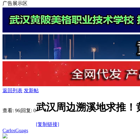
广告展示区
返回列表
发新帖
武汉周边溯溪地求推！
查看:
96
|
回复:
0
[复制链接]
CarlosGuags