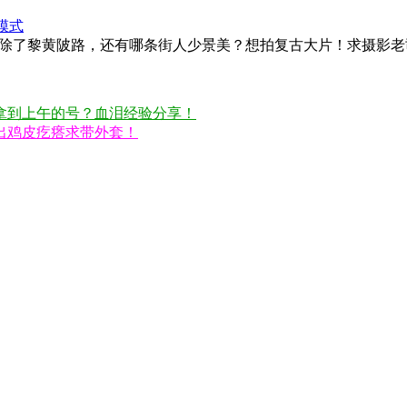
模式
攻略！除了黎黄陂路，还有哪条街人少景美？想拍复古大片！求摄影
拿到上午的号？血泪经验分享！
出鸡皮疙瘩求带外套！