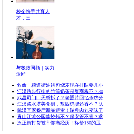
校企携手共育人
才，三
与极致同频｜实力
派匠
救命！粮道街油饼包烧麦现在排队要几小
江汉路步行街的竹筒奶茶是智商税不？30
武昌司门口天桥拆了？老照片回忆杀求分
江汉路水塔美食街，敖四鸡腿还香不？队
武汉宜家餐厅新品避雷！瑞典肉丸变味了
青山江滩公园能烧烤不？保安管不管？求
汉正街打货被宰惨痛经历！标价150的卫