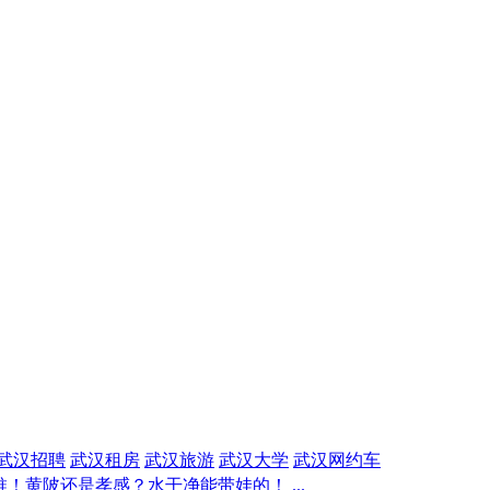
武汉招聘
武汉租房
武汉旅游
武汉大学
武汉网约车
！黄陂还是孝感？水干净能带娃的！ ...