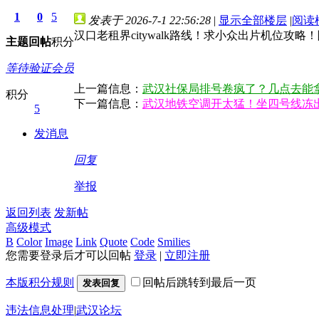
1
0
5
发表于 2026-7-1 22:56:28
|
显示全部楼层
|
阅读
汉口老租界citywalk路线！求小众出片机位
主题
回帖
积分
等待验证会员
上一篇信息：
武汉社保局排号卷疯了？几点去能
积分
下一篇信息：
武汉地铁空调开太猛！坐四号线冻
5
发消息
回复
举报
返回列表
发新帖
高级模式
B
Color
Image
Link
Quote
Code
Smilies
您需要登录后才可以回帖
登录
|
立即注册
本版积分规则
回帖后跳转到最后一页
发表回复
违法信息处理
|
武汉论坛