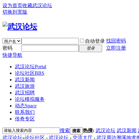
设为首页
收藏武汉论坛
切换到宽版
找回密码
自动登录
密码
立即注册
登录
快捷导航
武汉论坛
Portal
论坛社区
BBS
武汉新闻
武汉旅游
武汉招聘
论坛模拟服务
动态
Space
联系我们
传奇专区
搜索
热搜:
武汉论坛
武汉新闻
搜索
武汉论坛
»
论坛社区
›
武汉论坛
›
交流大厅
›
武汉周边溯溪地求推