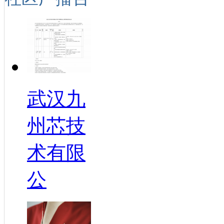
武汉九
州芯技
术有限
公