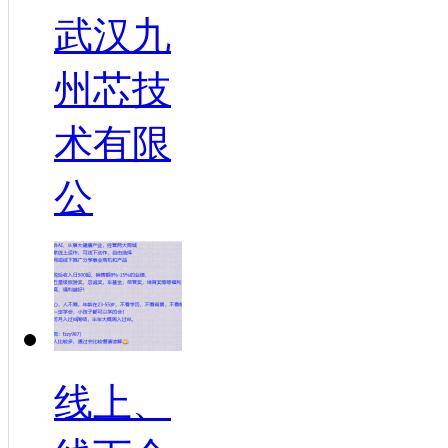
武汉九
州芯技
术有限
公
线上、