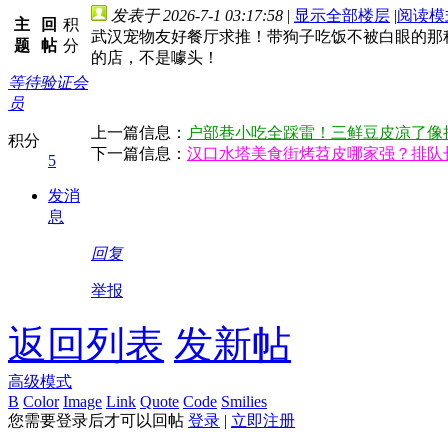
发表于 2026-7-1 03:17:58
|
显示全部楼层
|
阅读模
主
回
积
武汉宠物友好餐厅求推！带狗子吃饭不被白眼的那
题
帖
分
的店，不是噱头！
等待验证会
员
上一篇信息：
户部巷小吃全踩雷！三鲜豆皮凉了像
积分
下一篇信息：
汉口水塔美食街烤苕皮哪家强？排队
5
发消
息
回复
举报
返回列表
发新帖
高级模式
B
Color
Image
Link
Quote
Code
Smilies
您需要登录后才可以回帖
登录
|
立即注册