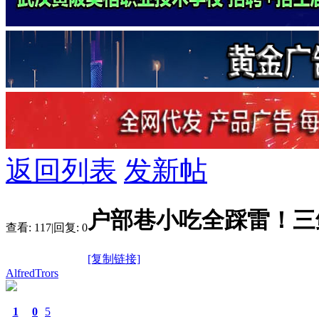
返回列表
发新帖
户部巷小吃全踩雷！三
查看:
117
|
回复:
0
[复制链接]
AlfredTrors
1
0
5