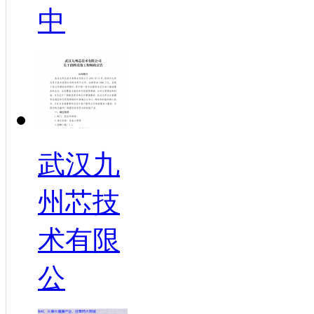
中
武汉九
州芯技
术有限
公