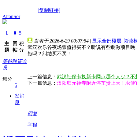
[复制链接]
AltonSor
1
0
5
发表于 2026-6-29 00:07:54
|
显示全部楼层
|
阅读
主
回
积
武汉欢乐谷夜场票值得买不？听说有些刺激项目晚
题
帖
分
短吗？纠结买不买！
等待验证会
员
上一篇信息：
武汉社保卡换新卡网点哪个人少？不
积分
下一篇信息：
汉阳归元禅寺附近停车贵上天！求便
5
发消
息
回复
举报