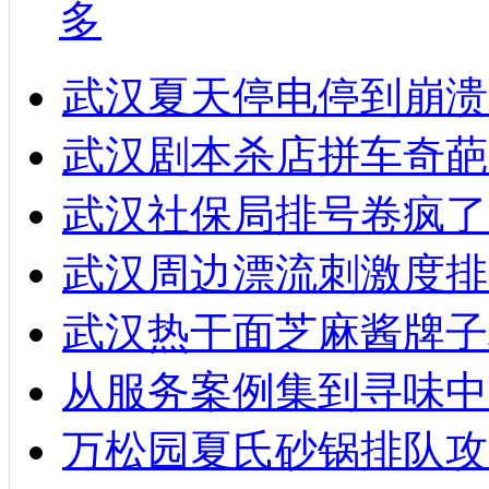
多
武汉夏天停电停到崩溃
武汉剧本杀店拼车奇葩
武汉社保局排号卷疯了
武汉周边漂流刺激度排
武汉热干面芝麻酱牌子
从服务案例集到寻味中
万松园夏氏砂锅排队攻