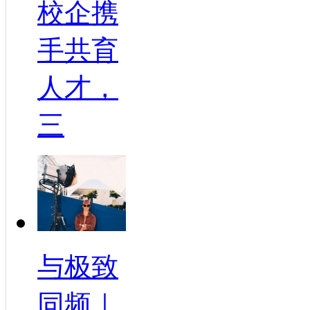
校企携
手共育
人才，
三
与极致
同频｜