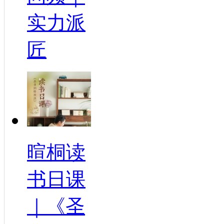
实力派
匠
暄桐读
书日课
｜《圣