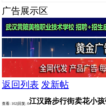
广告展示区
返回列表
发新帖
江汉路步行街卖花小孩
查看:
102
|
回复:
0