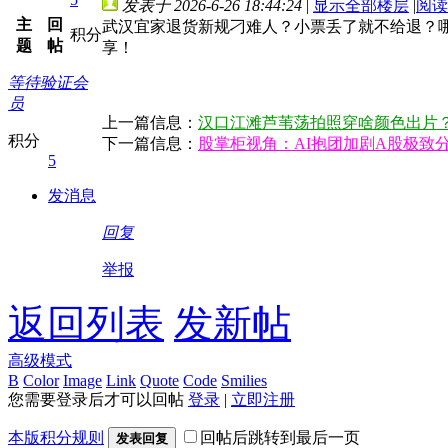
发表于 2026-6-26 18:44:24
|
显示全部楼层
|
阅读
主
回
武汉宜家退货新规刁难人？小票丢了就不给退？
积分
题
帖
享！
等待验证会
员
上一篇信息：
汉口江滩芦苇荡拍照穿啥颜色出片
积分
下一篇信息：
股掌柜视角：AI抱团加剧A股极致
5
发消息
回复
举报
返回列表
发新帖
高级模式
B
Color
Image
Link
Quote
Code
Smilies
您需要登录后才可以回帖
登录
|
立即注册
本版积分规则
回帖后跳转到最后一页
发表回复