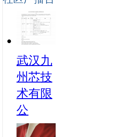
武汉九
州芯技
术有限
公