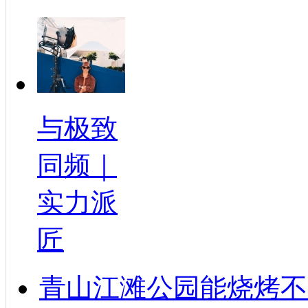
与极致
同频｜
实力派
匠
青山江滩公园能烧烤不