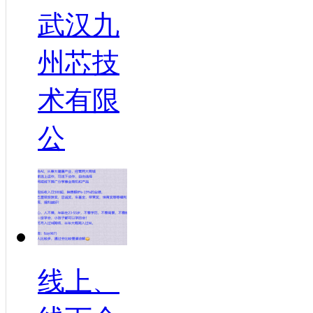
武汉九
州芯技
术有限
公
线上、