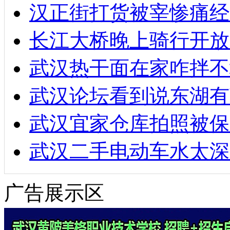
汉正街打货被宰惨痛经
长江大桥晚上骑行开放
武汉热干面在家咋拌不
武汉论坛看到说东湖有
武汉宜家仓库拍照被保
武汉二手电动车水太深
广告展示区