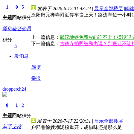
1
0
5
发表于 2026-6-12 01:43:24
|
显示全部楼层
|
阅
汉阳归元禅寺附近停车贵上天！路边车位一小时
主题
回帖
积分
等待验证会员
上一篇信息：
武汉地铁免费WiFi连不上！摆设
积分
下一篇信息：
古德寺拍照被和尚说？到底让不让
5
发消息
回复
举报
dropperch24
0
1
2
主题
回帖
积分
发表于 2026-7-17 22:20:31
|
显示全部楼层
新手上路
户部巷徐嫂糊汤粉重开，胡椒味还是那么足