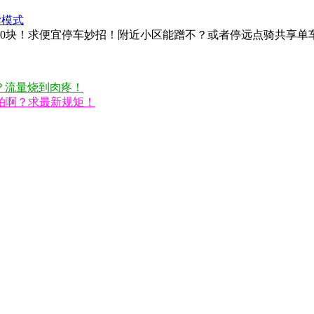
读模式
10块！求便宜停车妙招！附近小区能蹭不？或者停远点骑共享单
吗？流量烧到肉疼！
拍啊？求最新规矩！