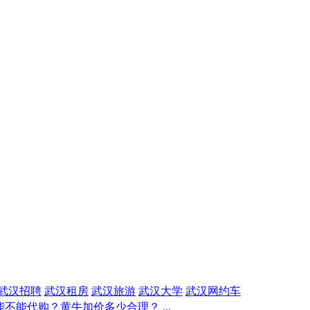
武汉招聘
武汉租房
武汉旅游
武汉大学
武汉网约车
不能代购？黄牛加价多少合理？ ...