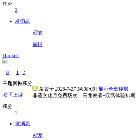
积分
2
发消息
回复
举报
Dnrtkeh
0
1
2
主题
回帖
积分
发表于 2026-7-27 14:08:09
|
显示全部楼层
新手上路
非遗文化月免费场次：高龙表演+汉绣体验排期
积分
2
发消息
回复