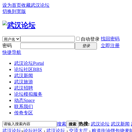
设为首页
收藏武汉论坛
切换到宽版
找回密码
自动登录
密码
立即注册
登录
快捷导航
武汉论坛
Portal
论坛社区
BBS
武汉新闻
武汉旅游
武汉招聘
论坛模拟服务
动态
Space
联系我们
传奇专区
搜索
热搜:
武汉论坛
武汉新闻
搜索
武汉论坛
»
论坛社区
›
武汉论坛
›
交流大厅
›
粮道街油饼包烧麦能