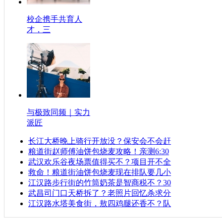
校企携手共育人
才，三
与极致同频｜实力
派匠
长江大桥晚上骑行开放没？保安会不会赶
粮道街赵师傅油饼包烧麦攻略！亲测6:30
武汉欢乐谷夜场票值得买不？项目开不全
救命！粮道街油饼包烧麦现在排队要几小
江汉路步行街的竹筒奶茶是智商税不？30
武昌司门口天桥拆了？老照片回忆杀求分
江汉路水塔美食街，敖四鸡腿还香不？队