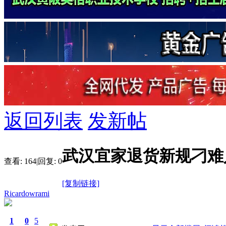
返回列表
发新帖
武汉宜家退货新规刁难
查看:
164
|
回复:
0
[复制链接]
Ricardowrami
1
0
5