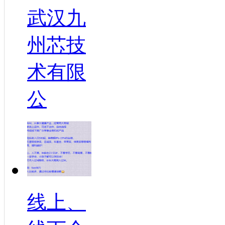
武汉九
州芯技
术有限
公
线上、