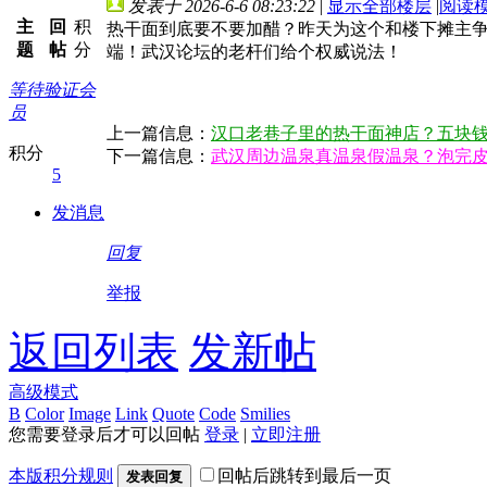
发表于 2026-6-6 08:23:22
|
显示全部楼层
|
阅读
主
回
积
热干面到底要不要加醋？昨天为这个和楼下摊主
题
帖
分
端！武汉论坛的老杆们给个权威说法！
等待验证会
员
上一篇信息：
汉口老巷子里的热干面神店？五块
积分
下一篇信息：
武汉周边温泉真温泉假温泉？泡完
5
发消息
回复
举报
返回列表
发新帖
高级模式
B
Color
Image
Link
Quote
Code
Smilies
您需要登录后才可以回帖
登录
|
立即注册
本版积分规则
回帖后跳转到最后一页
发表回复