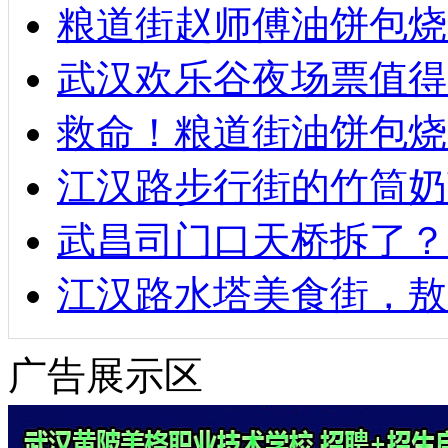
粮道街赵师傅油饼包烧麦
武汉欢乐谷夜场票值得
救命！粮道街油饼包烧
江汉路步行街的竹筒奶
武昌司门口天桥拆了？
江汉路水塔美食街，敖
广告展示区