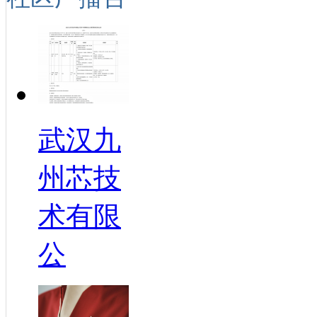
武汉九
州芯技
术有限
公