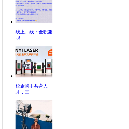
线上、线下全职兼
职
校企携手共育人
才，三