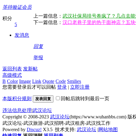
等待验证会员
上一篇信息：
武汉社保局排号卷疯了？几点去能
积分
下一篇信息：
汉口老巷子里的热干面神店？五块
5
发消息
回复
举报
返回列表
发新帖
高级模式
B
Color
Image
Link
Quote
Code
Smilies
您需要登录后才可以回帖
登录
|
立即注册
本版积分规则
回帖后跳转到最后一页
发表回复
违法信息处理
|
武汉论坛
Copyright © 2008-2023
武汉论坛
(https://www.wuhanbbs.com) 版权
武汉论坛-武汉旅游-武汉招聘-武汉租房-武汉找工作
Powered by
Discuz!
X3.5
技术支持:
武汉论坛
|
网站地图
快速回复
返回顶部
返回列表