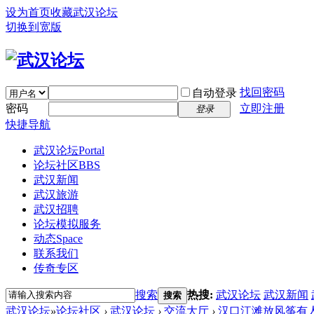
设为首页
收藏武汉论坛
切换到宽版
找回密码
自动登录
密码
立即注册
登录
快捷导航
武汉论坛
Portal
论坛社区
BBS
武汉新闻
武汉旅游
武汉招聘
论坛模拟服务
动态
Space
联系我们
传奇专区
搜索
热搜:
武汉论坛
武汉新闻
搜索
武汉论坛
»
论坛社区
›
武汉论坛
›
交流大厅
›
汉口江滩放风筝有人