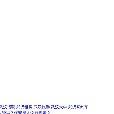
武汉招聘
武汉租房
武汉旅游
武汉大学
武汉网约车
管吗？保安撵人说新规定？ ...