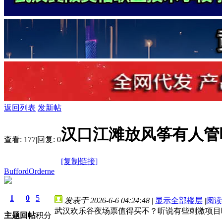
返回列表
发新帖
汉口江滩放风筝有人管
查看:
177
|
回复:
0
[复制链接]
BuffordOrderne
1
0
5
发表于 2026-6-6 04:24:48
|
显示全部楼层
|
阅读
武汉欢乐谷夜场票值得买不？听说有些刺激项目
主题
回帖
积分