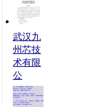
武汉九
州芯技
术有限
公