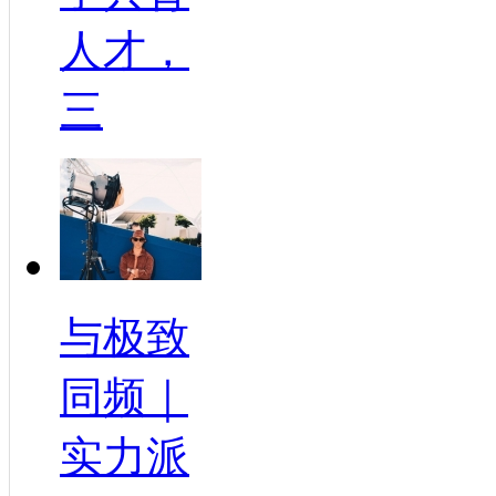
人才，
三
与极致
同频｜
实力派