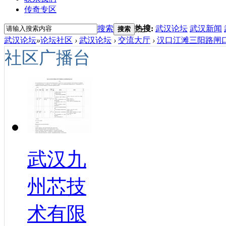
传奇专区
搜索
热搜:
武汉论坛
武汉新闻
搜索
武汉论坛
»
论坛社区
›
武汉论坛
›
交流大厅
›
汉口江滩三阳路闸口
社区广播台
武汉九
州芯技
术有限