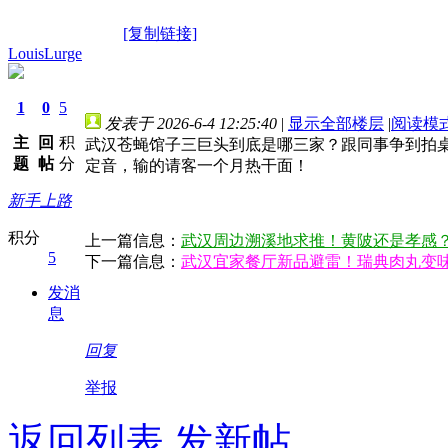
[复制链接]
LouisLurge
1
0
5
发表于 2026-6-4 12:25:40
|
显示全部楼层
|
阅读模
主
回
积
武汉苍蝇馆子三巨头到底是哪三家？跟同事争到拍
题
帖
分
定音，输的请客一个月热干面！
新手上路
积分
上一篇信息：
武汉周边溯溪地求推！黄陂还是孝感
5
下一篇信息：
武汉宜家餐厅新品避雷！瑞典肉丸变
发消
息
回复
举报
返回列表
发新帖