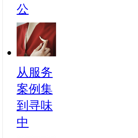
公
从服务
案例集
到寻味
中