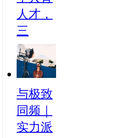
人才，
三
与极致
同频｜
实力派