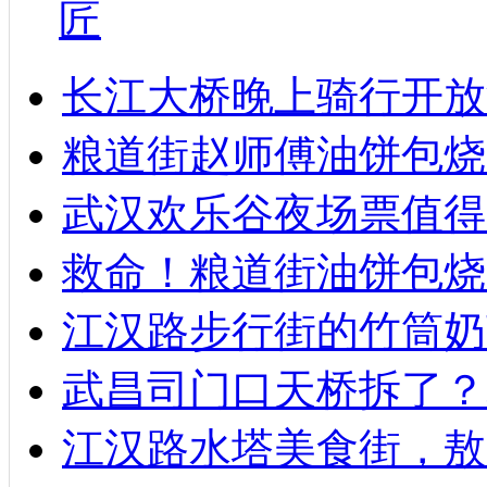
匠
长江大桥晚上骑行开放
粮道街赵师傅油饼包烧麦
武汉欢乐谷夜场票值得
救命！粮道街油饼包烧
江汉路步行街的竹筒奶
武昌司门口天桥拆了？
江汉路水塔美食街，敖