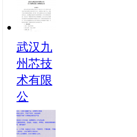
武汉九
州芯技
术有限
公