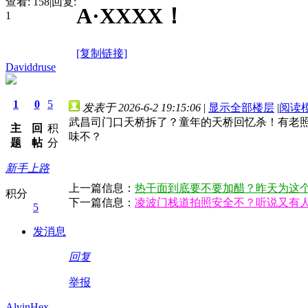
查看:
158
|
回复:
A·XXXX！
1
[复制链接]
Daviddruse
1
0
5
发表于 2026-6-2 19:15:06
|
显示全部楼层
|
阅读
武昌司门口天桥拆了？童年的天桥回忆杀！有老照
主
回
积
味不？
题
帖
分
新手上路
上一篇信息：
热干面到底要不要加醋？昨天为这
积分
下一篇信息：
凌波门栈道拍照安全不？听说又有
5
发消息
回复
举报
AlvinHex