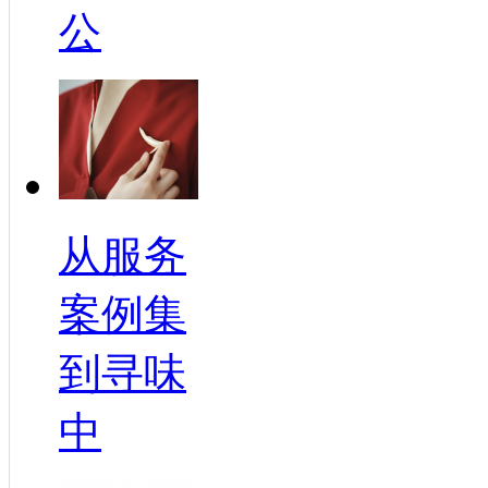
公
从服务
案例集
到寻味
中