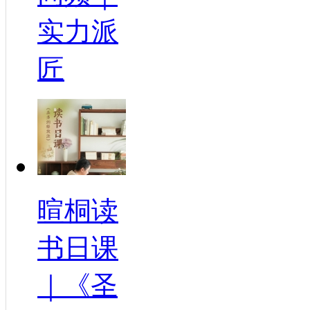
实力派
匠
暄桐读
书日课
｜《圣