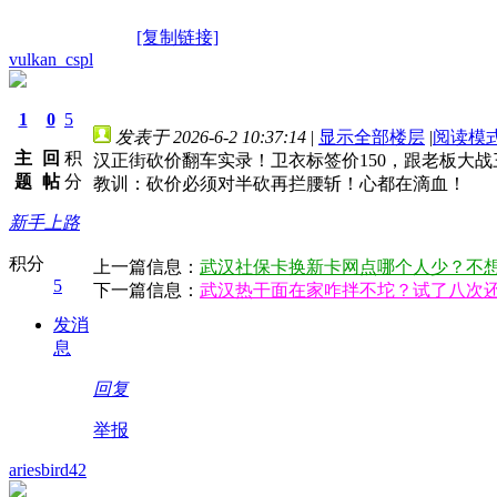
[复制链接]
vulkan_cspl
1
0
5
发表于 2026-6-2 10:37:14
|
显示全部楼层
|
阅读模
主
回
积
汉正街砍价翻车实录！卫衣标签价150，跟老板大战三
题
帖
分
教训：砍价必须对半砍再拦腰斩！心都在滴血！
新手上路
积分
上一篇信息：
武汉社保卡换新卡网点哪个人少？不
5
下一篇信息：
武汉热干面在家咋拌不坨？试了八次
发消
息
回复
举报
ariesbird42