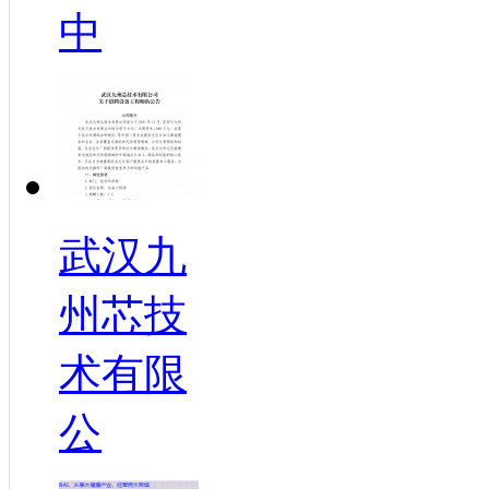
中
武汉九
州芯技
术有限
公