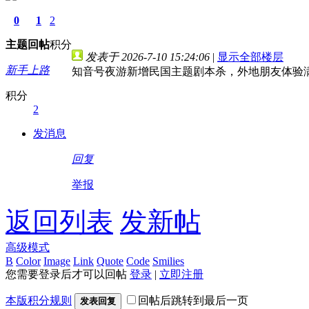
0
1
2
主题
回帖
积分
发表于 2026-7-10 15:24:06
|
显示全部楼层
新手上路
知音号夜游新增民国主题剧本杀，外地朋友体验
积分
2
发消息
回复
举报
返回列表
发新帖
高级模式
B
Color
Image
Link
Quote
Code
Smilies
您需要登录后才可以回帖
登录
|
立即注册
本版积分规则
回帖后跳转到最后一页
发表回复