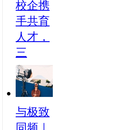
校企携
手共育
人才，
三
与极致
同频｜