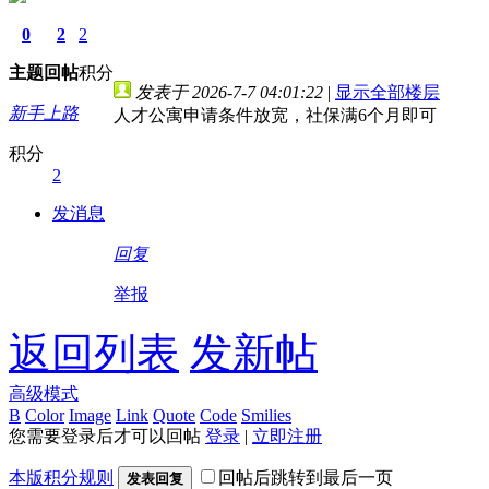
0
2
2
主题
回帖
积分
发表于 2026-7-7 04:01:22
|
显示全部楼层
新手上路
人才公寓申请条件放宽，社保满6个月即可
积分
2
发消息
回复
举报
返回列表
发新帖
高级模式
B
Color
Image
Link
Quote
Code
Smilies
您需要登录后才可以回帖
登录
|
立即注册
本版积分规则
回帖后跳转到最后一页
发表回复