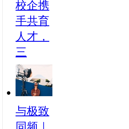
校企携
手共育
人才，
三
与极致
同频｜