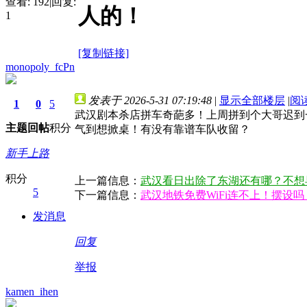
查看:
192
|
回复:
人的！
1
[复制链接]
monopoly_fcPn
发表于 2026-5-31 07:19:48
|
显示全部楼层
|
阅
1
0
5
武汉剧本杀店拼车奇葩多！上周拼到个大哥迟到
主题
回帖
积分
气到想掀桌！有没有靠谱车队收留？
新手上路
积分
上一篇信息：
武汉看日出除了东湖还有哪？不想
5
下一篇信息：
武汉地铁免费WiFi连不上！摆设
发消息
回复
举报
kamen_ihen