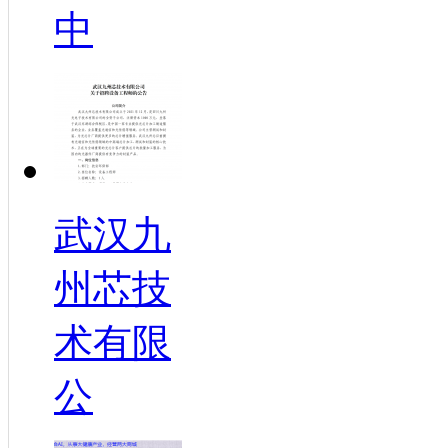
中
武汉九
州芯技
术有限
公