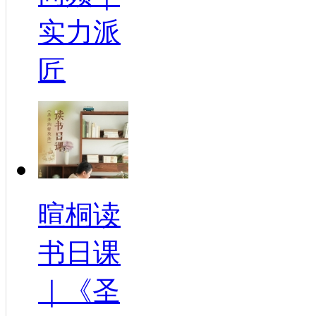
实力派
匠
暄桐读
书日课
｜《圣