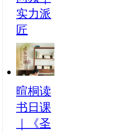
实力派
匠
暄桐读
书日课
｜《圣