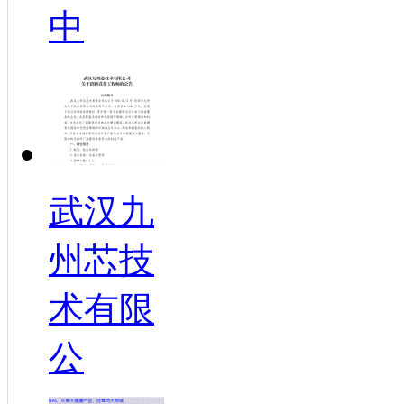
中
武汉九
州芯技
术有限
公