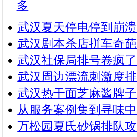
多
武汉夏天停电停到崩溃
武汉剧本杀店拼车奇葩
武汉社保局排号卷疯了
武汉周边漂流刺激度排
武汉热干面芝麻酱牌子
从服务案例集到寻味中
万松园夏氏砂锅排队攻