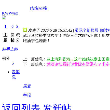
[复制链接]
KWWyatt
1
0
5
发表于 2026-5-28 16:51:42
|
显示全部楼层
|
阅读
主
回
积
武汉马拉松中签玄学！连跪三年求欧气附体！朋友
题
帖
分
吃油饼包烧麦！
新手上路
积分
上一篇信息：
从上海到香港，这个姑娘决定去国泰
5
下一篇信息：
武汉论坛看到说黄陂有野瀑布？求定
发消
息
回复
举报
返回列表
发新帖