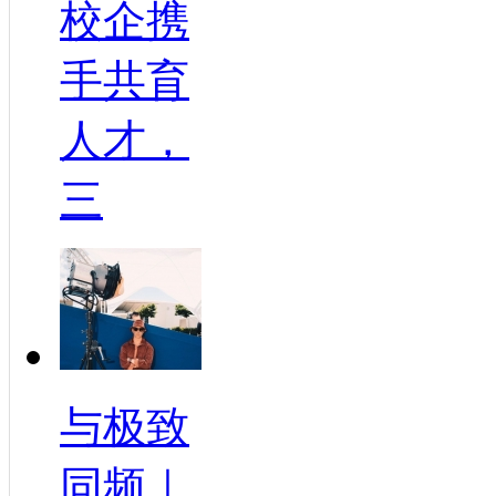
校企携
手共育
人才，
三
与极致
同频｜